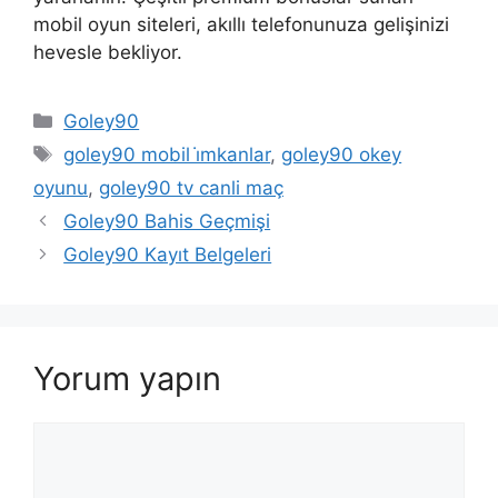
mobil oyun siteleri, akıllı telefonunuza gelişinizi
hevesle bekliyor.
Kategoriler
Goley90
Etiketler
goley90 mobil i̇mkanlar
,
goley90 okey
oyunu
,
goley90 tv canli maç
Goley90 Bahis Geçmişi
Goley90 Kayıt Belgeleri
Yorum yapın
Yorum