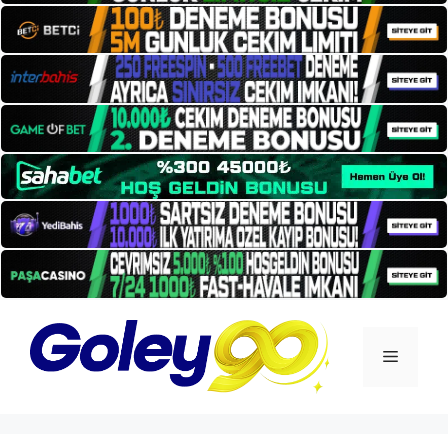
İçeriğe
atla
Menü