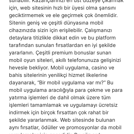
sunabilir. Kazançlarınızı en üst düzeye çıkarmak
için, web sitesinin hızlı bir üyesi olma şansını
geciktirmemek ve ele geçirmek çok önemlidir.
Sitenin geniş ve çeşitli dünyasına mobil
cihazınızda sizin için erişilebilir. Çalışmanızı
detaylara titizlikle dikkat edin ve bu platform
tarafından sunulan fırsatlardan en iyi şekilde
yararlanın. Çeşitli premium bonuslar sunan
mobil oyun siteleri, akıllı telefonunuza gelişinizi
hevesle bekliyor. Mobil uygulama, casino ve
bahis sitelerinin yenilikçi hizmet ilkelerine
dayanarak, “Bir mobil uygulama var mı?” Bu
mobil uygulama aracılığıyla para çekme ve para
yatırma işlemleri de dahil olmak üzere tüm
işlemleri tamamlamak ve uygulamayı ücretsiz
indirmek için birçok fırsattan çok rahat bir
şekilde yararlanmak. Web sitesinde bulunan
aynı fırsatlar, ödüller ve promosyonlar da mobil