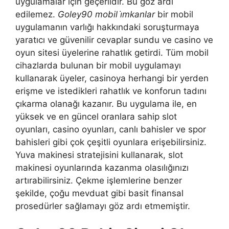
uygulamalar için geçerlidir. Bu göz ardı
edilemez.
Goley90 mobil i̇mkanlar
bir mobil
uygulamanın varlığı hakkındaki soruşturmaya
yaratıcı ve güvenilir cevaplar sundu ve casino ve
oyun sitesi üyelerine rahatlık getirdi. Tüm mobil
cihazlarda bulunan bir mobil uygulamayı
kullanarak üyeler, casinoya herhangi bir yerden
erişme ve istedikleri rahatlık ve konforun tadını
çıkarma olanağı kazanır. Bu uygulama ile, en
yüksek ve en güncel oranlara sahip slot
oyunları, casino oyunları, canlı bahisler ve spor
bahisleri gibi çok çeşitli oyunlara erişebilirsiniz.
Yuva makinesi stratejisini kullanarak, slot
makinesi oyunlarında kazanma olasılığınızı
artırabilirsiniz. Çekme işlemlerine benzer
şekilde, çoğu mevduat gibi basit finansal
prosedürler sağlamayı göz ardı etmemiştir.