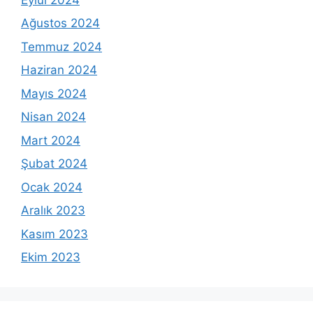
Ağustos 2024
Temmuz 2024
Haziran 2024
Mayıs 2024
Nisan 2024
Mart 2024
Şubat 2024
Ocak 2024
Aralık 2023
Kasım 2023
Ekim 2023