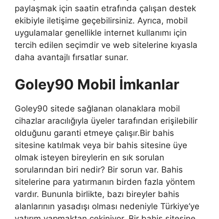
paylaşmak için saatin etrafında çalışan destek
ekibiyle iletişime geçebilirsiniz. Ayrıca, mobil
uygulamalar genellikle internet kullanımı için
tercih edilen seçimdir ve web sitelerine kıyasla
daha avantajlı fırsatlar sunar.
Goley90 Mobil İmkanlar
Goley90 sitede sağlanan olanaklara mobil
cihazlar aracılığıyla üyeler tarafından erişilebilir
olduğunu garanti etmeye çalışır.Bir bahis
sitesine katılmak veya bir bahis sitesine üye
olmak isteyen bireylerin en sık sorulan
sorularından biri nedir? Bir sorun var. Bahis
sitelerine para yatırmanın birden fazla yöntem
vardır. Bununla birlikte, bazı bireyler bahis
alanlarının yasadışı olması nedeniyle Türkiye’ye
yatırım yapmaktan çekiniyor. Bir bahis sitesine