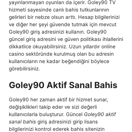
yayınlanmayan oyunları da içerir. Goley90 TV
hizmeti sayesinde canlı bahis tutkunlarının
gelirleri bir nebze olsun arttı. Hesap bilgilerinizi
ve diğer her şeyi güvende tutmak için mevcut
Goley90 giriş adresinizi kullanın. Goley90
güncel giriş adresini ve güven politikası ihlallerini
dikkatlice okuyabilirsiniz. Uzun yıllardır online
casino sektöründe kurulmuş olan bu adresin
kullanıcıların ne kadar beğendiğini böylece
görebilirsiniz.
Goley90 Aktif Sanal Bahis
Goley90 her zaman aktif bir hizmet sunar,
değişiklikleri takip eder ve sizi değerli
kullanıcılarla buluşturur. Güncel
Goley90 aktif
sanal bahis
giriş adresinizi girip lisans
bilgilerinizi kontrol ederek bahis sitenizin