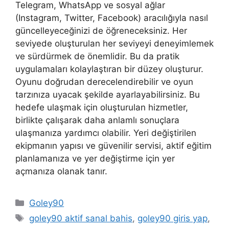
Telegram, WhatsApp ve sosyal ağlar
(Instagram, Twitter, Facebook) aracılığıyla nasıl
güncelleyeceğinizi de öğreneceksiniz. Her
seviyede oluşturulan her seviyeyi deneyimlemek
ve sürdürmek de önemlidir. Bu da pratik
uygulamaları kolaylaştıran bir düzey oluşturur.
Oyunu doğrudan derecelendirebilir ve oyun
tarzınıza uyacak şekilde ayarlayabilirsiniz. Bu
hedefe ulaşmak için oluşturulan hizmetler,
birlikte çalışarak daha anlamlı sonuçlara
ulaşmanıza yardımcı olabilir. Yeri değiştirilen
ekipmanın yapısı ve güvenilir servisi, aktif eğitim
planlamanıza ve yer değiştirme için yer
açmanıza olanak tanır.
Kategoriler
Goley90
Etiketler
goley90 aktif sanal bahis
,
goley90 giris yap
,