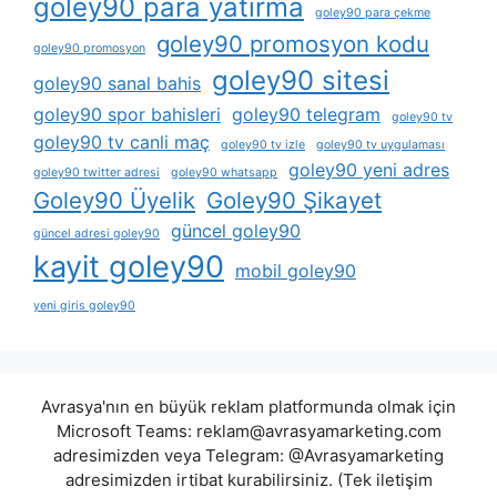
goley90 para yatirma
goley90 para çekme
goley90 promosyon kodu
goley90 promosyon
goley90 sitesi
goley90 sanal bahis
goley90 spor bahisleri
goley90 telegram
goley90 tv
goley90 tv canli maç
goley90 tv izle
goley90 tv uygulaması
goley90 yeni adres
goley90 twitter adresi
goley90 whatsapp
Goley90 Üyelik
Goley90 Şikayet
güncel goley90
güncel adresi goley90
kayit goley90
mobil goley90
yeni giris goley90
Avrasya'nın en büyük reklam platformunda olmak için
Microsoft Teams:
reklam@avrasyamarketing.com
adresimizden veya Telegram: @Avrasyamarketing
adresimizden irtibat kurabilirsiniz. (Tek iletişim