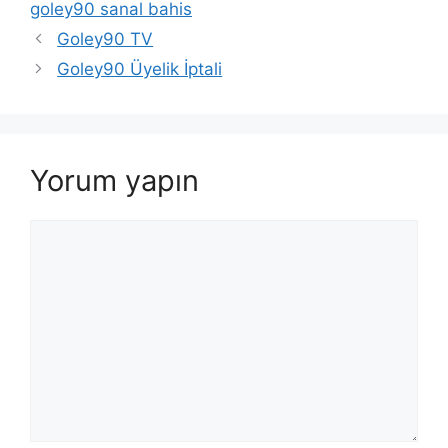
goley90 sanal bahis
Goley90 TV
Goley90 Üyelik İptali
Yorum yapın
Yorum