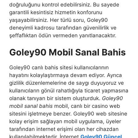
doğruluğunu kontrol edebilirsiniz. Bu sayede
garantili kesintisiz hizmetin konforunu
yaşayabilirsiniz. Her türlü soru, Goley90
deneyimli kadrosu tarafından güvenilirlik ve
şeffaflıktan ödün vermeden yanıtlanacaktır.
Goley90 Mobil Sanal Bahis
Goley90 canlı bahis sitesi kullanıcılarının
hayatını kolaylaştırmaya devam ediyor. Ayrıca
gizlilik düzenlemelerine de saygı duyuyoruz ve
kullanıcıların gönül rahatlığıyla ticaret yapmasına
olanak tanıyan bir sistem oluşturduk.
Goley90
mobil sanal bahis
mobil, canlı bir casino web
sitesini işletmeye benzer. Goley90 web sitesine
kolay erişim sağlayan mobil uygulama, üyeler
tarafından internet erişimi olan her cihazdan
kullanılabilmektedir. İnternet
Goley90 Güncel