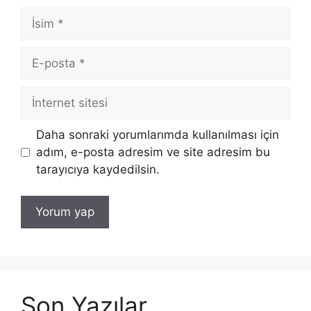
İsim
E-
posta
İnternet
sitesi
Daha sonraki yorumlarımda kullanılması için
adım, e-posta adresim ve site adresim bu
tarayıcıya kaydedilsin.
Son Yazılar