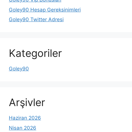
Goley90 Hesap Gereksinimleri
Goley90 Twitter Adresi
Kategoriler
Goley90
Arşivler
Haziran 2026
Nisan 2026