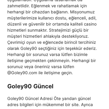
zahmetlidir. Eğlenmek ve rahatlamak için
herhangi bir cihazdan bağlanın. Misyonumuz
müşterilerimize kullanıcı dostu, eğlenceli, adil,
düzenli ve güvenilir bir ortamda kaliteli casino
hizmetleri sunmaktır. Stratejimizi güçlü bir
müşteri hizmetleri ahlakıyla destekliyoruz.
Çevrimiçi oyun ve eğlencede birincil tercihiniz
olarak Goley90 seçtiğiniz için teşekkür ederiz.
Herhangi bir sorunuz varsa lütfen bizimle
iletişime geçmekten çekinmeyin. Herhangi bir
sorunuz veya öneriniz varsa lütfen
@Goley90.com ile iletişime geçin.
Goley90 Güncel
Goley90 Güncel Adresi Öte yandan güncel
adres bilgileri için mükemmel bir site. Ayrıca