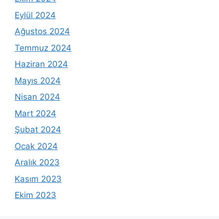
Eylül 2024
Ağustos 2024
Temmuz 2024
Haziran 2024
Mayıs 2024
Nisan 2024
Mart 2024
Şubat 2024
Ocak 2024
Aralık 2023
Kasım 2023
Ekim 2023