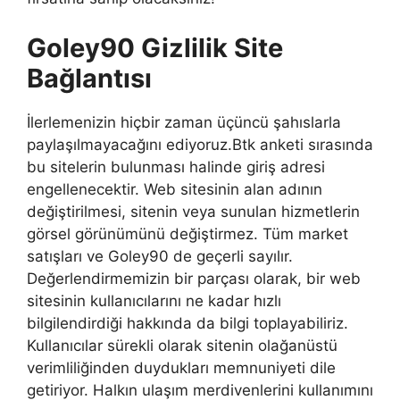
Goley90 Gizlilik Site
Bağlantısı
İlerlemenizin hiçbir zaman üçüncü şahıslarla
paylaşılmayacağını ediyoruz.Btk anketi sırasında
bu sitelerin bulunması halinde giriş adresi
engellenecektir. Web sitesinin alan adının
değiştirilmesi, sitenin veya sunulan hizmetlerin
görsel görünümünü değiştirmez. Tüm market
satışları ve Goley90 de geçerli sayılır.
Değerlendirmemizin bir parçası olarak, bir web
sitesinin kullanıcılarını ne kadar hızlı
bilgilendirdiği hakkında da bilgi toplayabiliriz.
Kullanıcılar sürekli olarak sitenin olağanüstü
verimliliğinden duydukları memnuniyeti dile
getiriyor. Halkın ulaşım merdivenlerini kullanımını