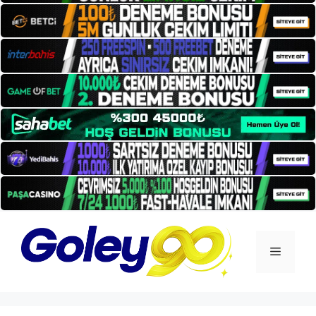
İçeriğe
atla
Menü