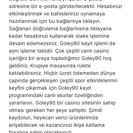
adresine bir e-posta gönderilecektir. Hesabınızı
etkinleştirmek ve bahislerinizi oynamaya
hazırlanmak için bu bağlantıya tıklayın.
Sağlanan doğrulama bağlantısına tıklayana
kadar hesabınızı kullanarak stake işlemine
devam edemezsiniz. Goley90 kayıt işlemi de
aynı işleme tabidir. Çok çeşitli canlı casino
içeriğini bir araya topladığımız Goley90 hoş
geldiniz. Krupiye masasında rulete
katılabilirsiniz. Hiçbir ücret ödemeden dünya
çapında gerçekleşen çeşitli spor etkinliklerinin
keyfini çıkarmak için Goley90 kayıt
programındaki canlı skorlar özelliğinden
yararlanın. Goley90 bir casino sitesinin sahip
olması gereken her şeye sahiptir. Şimdi
kaydolun, heyecan verici ürünlerimize
erişebilecek ve kazancınızı ikiye katlama
fırsatına sahip olacaksınız!