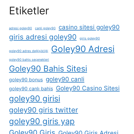
Etiketler
casino sitesi goley90
adresi goley90
canli goley90
giris adresi goley90
giris goley90
Goley90 Adresi
goley90 adres değişikliği
goley90 bahis seçenekleri
Goley90 Bahis Sitesi
goley90 canli
goley90 bonus
Goley90 Casino Sitesi
goley90 canlı bahis
goley90 girisi
goley90 giris twitter
goley90 giris yap
Goley90 Giriş
Goley90 Giriş Adresi