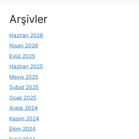
Arşivler
Haziran 2026
Nisan 2026
Eylül 2025
Haziran 2025
Mayıs 2025
Şubat 2025
Ocak 2025
Aralık 2024
Kasım 2024
Ekim 2024