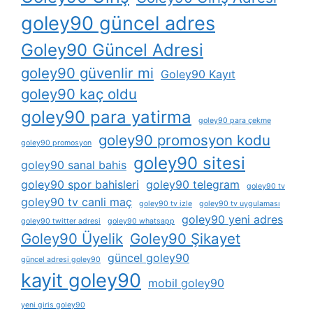
goley90 güncel adres
Goley90 Güncel Adresi
goley90 güvenlir mi
Goley90 Kayıt
goley90 kaç oldu
goley90 para yatirma
goley90 para çekme
goley90 promosyon kodu
goley90 promosyon
goley90 sitesi
goley90 sanal bahis
goley90 spor bahisleri
goley90 telegram
goley90 tv
goley90 tv canli maç
goley90 tv izle
goley90 tv uygulaması
goley90 yeni adres
goley90 twitter adresi
goley90 whatsapp
Goley90 Üyelik
Goley90 Şikayet
güncel goley90
güncel adresi goley90
kayit goley90
mobil goley90
yeni giris goley90