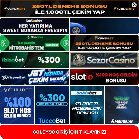
×
GOLEY90 GİRİŞ İÇİN TIKLAYINIZ!