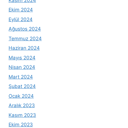
Kasım 2024
Ekim 2024
Eylül 2024
Ağustos 2024
Temmuz 2024
Haziran 2024
Mayıs 2024
Nisan 2024
Mart 2024
Şubat 2024
Ocak 2024
Aralık 2023
Kasım 2023
Ekim 2023