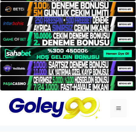
İçeriğe
atla
Menü