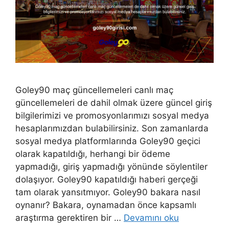
Goley90 maç güncellemeleri canlı maç
güncellemeleri de dahil olmak üzere güncel giriş
bilgilerimizi ve promosyonlarımızı sosyal medya
hesaplarımızdan bulabilirsiniz. Son zamanlarda
sosyal medya platformlarında Goley90 geçici
olarak kapatıldığı, herhangi bir ödeme
yapmadığı, giriş yapmadığı yönünde söylentiler
dolaşıyor. Goley90 kapatıldığı haberi gerçeği
tam olarak yansıtmıyor. Goley90 bakara nasıl
oynanır? Bakara, oynamadan önce kapsamlı
araştırma gerektiren bir …
Devamını oku