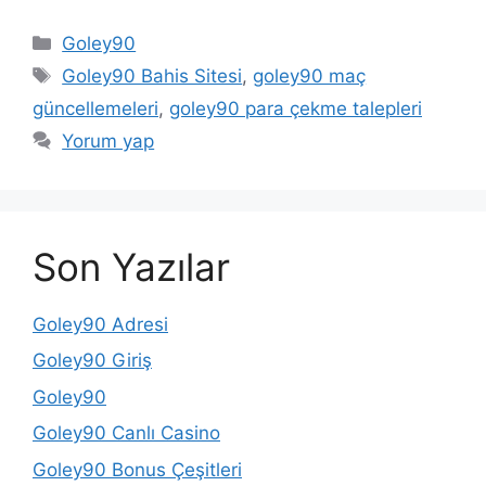
Kategoriler
Goley90
Etiketler
Goley90 Bahis Sitesi
,
goley90 maç
güncellemeleri
,
goley90 para çekme talepleri
Yorum yap
Son Yazılar
Goley90 Adresi
Goley90 Giriş
Goley90
Goley90 Canlı Casino
Goley90 Bonus Çeşitleri