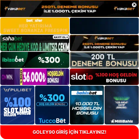
×
GOLEY90 GİRİŞ İÇİN TIKLAYINIZ!