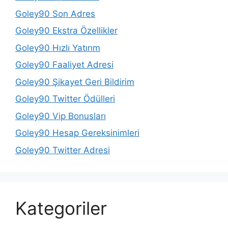
Goley90 Son Adres
Goley90 Ekstra Özellikler
Goley90 Hızlı Yatırım
Goley90 Faaliyet Adresi
Goley90 Şikayet Geri Bildirim
Goley90 Twitter Ödülleri
Goley90 Vip Bonusları
Goley90 Hesap Gereksinimleri
Goley90 Twitter Adresi
Kategoriler