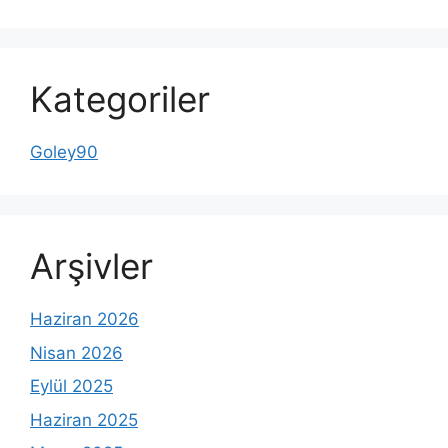
Kategoriler
Goley90
Arşivler
Haziran 2026
Nisan 2026
Eylül 2025
Haziran 2025