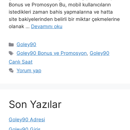
Bonus ve Promosyon Bu, mobil kullanıcıların
istedikleri zaman bahis yapmalarına ve hatta
site bakiyelerinden belirli bir miktar çekmelerine
olanak …
Devamını oku
Kategoriler
Goley90
Etiketler
Goley90 Bonus ve Promosyon
,
Goley90
Canlı Saat
Yorum yap
Son Yazılar
Goley90 Adresi
Goley90 Giriş