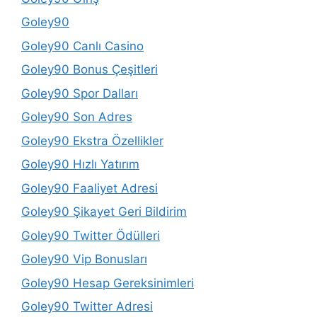
Goley90
Goley90 Canlı Casino
Goley90 Bonus Çeşitleri
Goley90 Spor Dalları
Goley90 Son Adres
Goley90 Ekstra Özellikler
Goley90 Hızlı Yatırım
Goley90 Faaliyet Adresi
Goley90 Şikayet Geri Bildirim
Goley90 Twitter Ödülleri
Goley90 Vip Bonusları
Goley90 Hesap Gereksinimleri
Goley90 Twitter Adresi