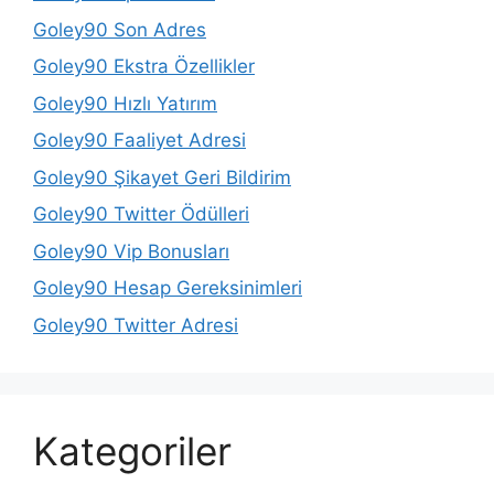
Goley90 Son Adres
Goley90 Ekstra Özellikler
Goley90 Hızlı Yatırım
Goley90 Faaliyet Adresi
Goley90 Şikayet Geri Bildirim
Goley90 Twitter Ödülleri
Goley90 Vip Bonusları
Goley90 Hesap Gereksinimleri
Goley90 Twitter Adresi
Kategoriler