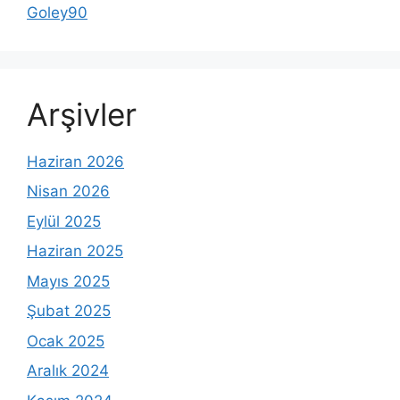
Goley90
Arşivler
Haziran 2026
Nisan 2026
Eylül 2025
Haziran 2025
Mayıs 2025
Şubat 2025
Ocak 2025
Aralık 2024