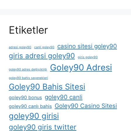
Etiketler
casino sitesi goley90
adresi goley90
canli goley90
giris adresi goley90
giris goley90
Goley90 Adresi
goley90 adres değişikliği
goley90 bahis seçenekleri
Goley90 Bahis Sitesi
goley90 canli
goley90 bonus
Goley90 Casino Sitesi
goley90 canlı bahis
goley90 girisi
goley90 giris twitter