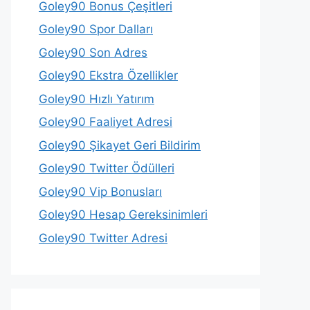
Goley90 Bonus Çeşitleri
Goley90 Spor Dalları
Goley90 Son Adres
Goley90 Ekstra Özellikler
Goley90 Hızlı Yatırım
Goley90 Faaliyet Adresi
Goley90 Şikayet Geri Bildirim
Goley90 Twitter Ödülleri
Goley90 Vip Bonusları
Goley90 Hesap Gereksinimleri
Goley90 Twitter Adresi