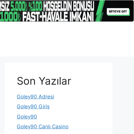
Son Yazılar
Goley90 Adresi
Goley90 Giriş
Goley90
Goley90 Canlı Casino