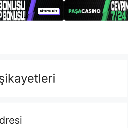
ikayetleri
dresi