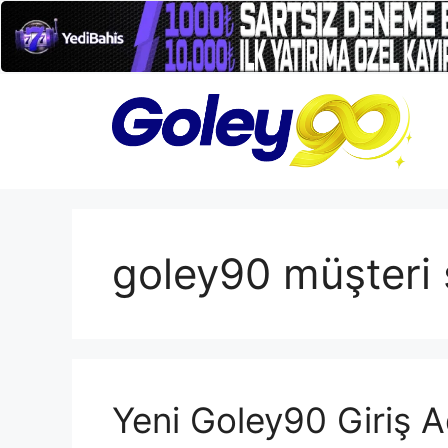
İçeriğe
atla
goley90 müşteri ş
Yeni Goley90 Giriş A