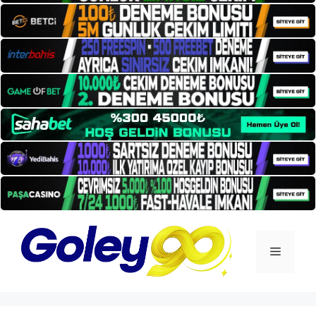
İçeriğe
atla
Menü