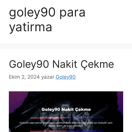
goley90 para
yatirma
Goley90 Nakit Çekme
Ekim 2, 2024
yazar
Goley90