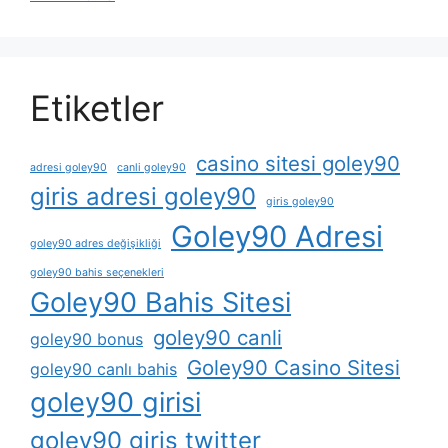
Etiketler
casino sitesi goley90
adresi goley90
canli goley90
giris adresi goley90
giris goley90
Goley90 Adresi
goley90 adres değişikliği
goley90 bahis seçenekleri
Goley90 Bahis Sitesi
goley90 canli
goley90 bonus
Goley90 Casino Sitesi
goley90 canlı bahis
goley90 girisi
goley90 giris twitter