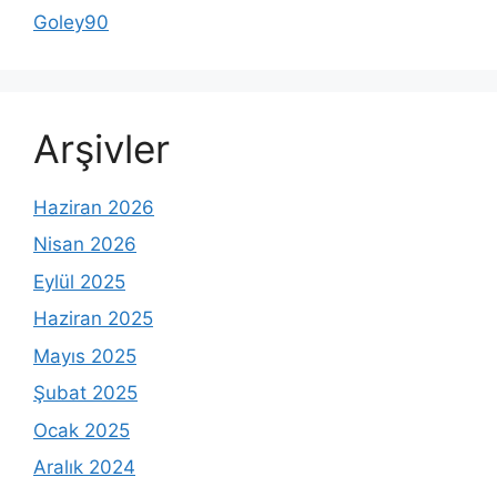
Goley90
Arşivler
Haziran 2026
Nisan 2026
Eylül 2025
Haziran 2025
Mayıs 2025
Şubat 2025
Ocak 2025
Aralık 2024