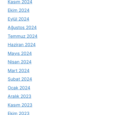
Kasım 2024
Ekim 2024
Eylül 2024
Ağustos 2024
Temmuz 2024
Haziran 2024
Mayıs 2024
Nisan 2024
Mart 2024
Şubat 2024
Ocak 2024
Aralık 2023
Kasım 2023
Ekim 2023