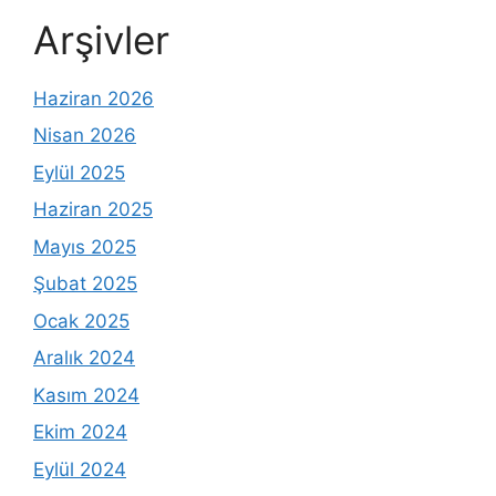
Arşivler
Haziran 2026
Nisan 2026
Eylül 2025
Haziran 2025
Mayıs 2025
Şubat 2025
Ocak 2025
Aralık 2024
Kasım 2024
Ekim 2024
Eylül 2024