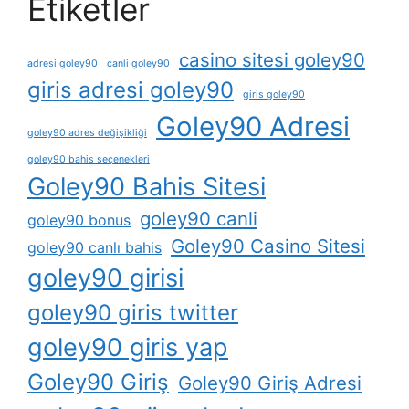
Etiketler
casino sitesi goley90
adresi goley90
canli goley90
giris adresi goley90
giris goley90
Goley90 Adresi
goley90 adres değişikliği
goley90 bahis seçenekleri
Goley90 Bahis Sitesi
goley90 canli
goley90 bonus
Goley90 Casino Sitesi
goley90 canlı bahis
goley90 girisi
goley90 giris twitter
goley90 giris yap
Goley90 Giriş
Goley90 Giriş Adresi