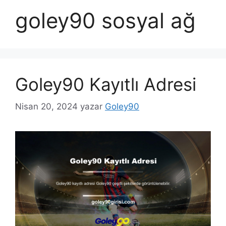
goley90 sosyal ağ
Goley90 Kayıtlı Adresi
Nisan 20, 2024
yazar
Goley90