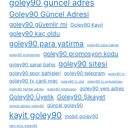
goley90 güncel adres
Goley90 Güncel Adresi
goley90 güvenlir mi
Goley90 Kayıt
goley90 kaç oldu
goley90 para yatirma
goley90 para çekme
goley90 promosyon kodu
goley90 promosyon
goley90 sitesi
goley90 sanal bahis
goley90 spor bahisleri
goley90 telegram
goley90 tv
goley90 tv canli maç
goley90 tv izle
goley90 tv uygulaması
goley90 yeni adres
goley90 twitter adresi
goley90 whatsapp
Goley90 Üyelik
Goley90 Şikayet
güncel goley90
güncel adresi goley90
kayit goley90
mobil goley90
yeni giris goley90