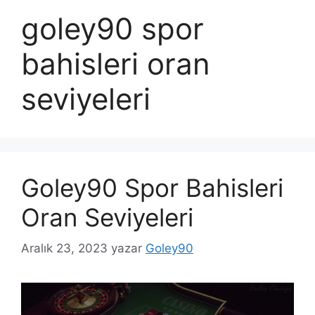
goley90 spor
bahisleri oran
seviyeleri
Goley90 Spor Bahisleri
Oran Seviyeleri
Aralık 23, 2023
yazar
Goley90