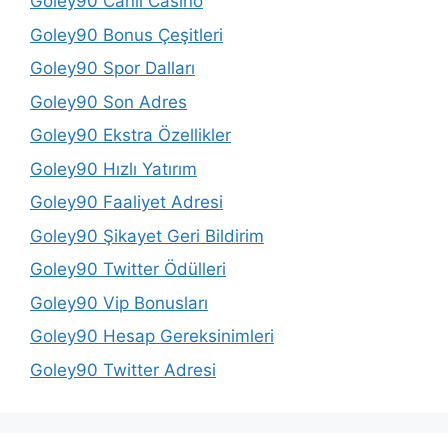
Goley90 Canlı Casino
Goley90 Bonus Çeşitleri
Goley90 Spor Dalları
Goley90 Son Adres
Goley90 Ekstra Özellikler
Goley90 Hızlı Yatırım
Goley90 Faaliyet Adresi
Goley90 Şikayet Geri Bildirim
Goley90 Twitter Ödülleri
Goley90 Vip Bonusları
Goley90 Hesap Gereksinimleri
Goley90 Twitter Adresi