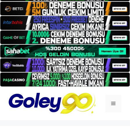
İçeriğe
atla
Menü