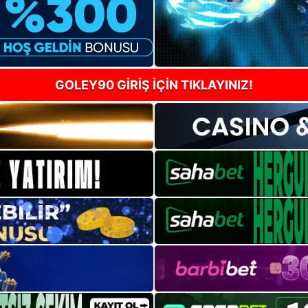
GOLEY90 GİRİŞ İÇİN TIKLAYINIZ!