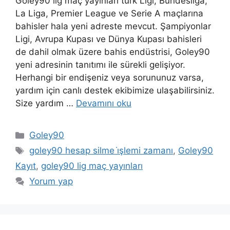
Goley90 lig maç yayınları türk Ligi, Bundesliga,
La Liga, Premier League ve Serie A maçlarına
bahisler hala yeni adreste mevcut. Şampiyonlar
Ligi, Avrupa Kupası ve Dünya Kupası bahisleri
de dahil olmak üzere bahis endüstrisi, Goley90
yeni adresinin tanıtımı ile sürekli gelişiyor.
Herhangi bir endişeniz veya sorununuz varsa,
yardım için canlı destek ekibimize ulaşabilirsiniz.
Size yardım …
Devamını oku
Kategoriler
Goley90
Etiketler
goley90 hesap silme i̇şlemi zamanı
,
Goley90
Kayıt
,
goley90 lig maç yayınları
Yorum yap