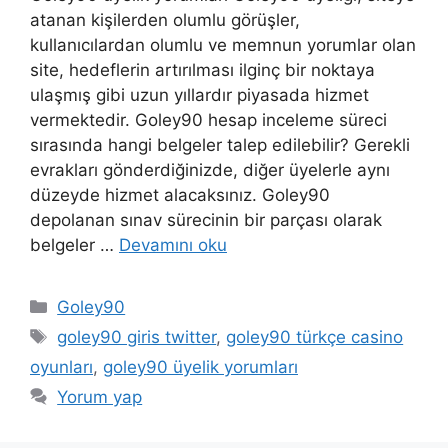
atanan kişilerden olumlu görüşler,
kullanıcılardan olumlu ve memnun yorumlar olan
site, hedeflerin artırılması ilginç bir noktaya
ulaşmış gibi uzun yıllardır piyasada hizmet
vermektedir. Goley90 hesap inceleme süreci
sırasında hangi belgeler talep edilebilir? Gerekli
evrakları gönderdiğinizde, diğer üyelerle aynı
düzeyde hizmet alacaksınız. Goley90
depolanan sınav sürecinin bir parçası olarak
belgeler …
Devamını oku
Kategoriler
Goley90
Etiketler
goley90 giris twitter
,
goley90 türkçe casino
oyunları
,
goley90 üyelik yorumları
Yorum yap