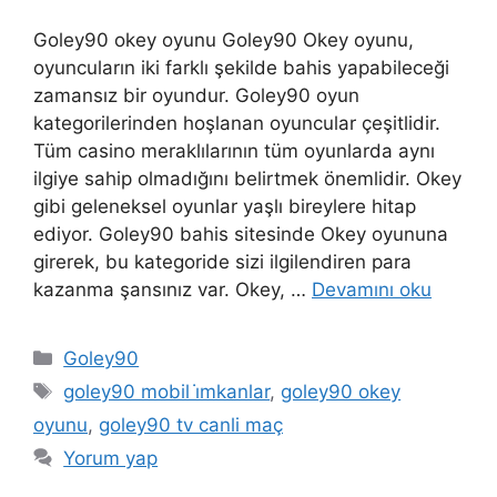
Goley90 okey oyunu Goley90 Okey oyunu,
oyuncuların iki farklı şekilde bahis yapabileceği
zamansız bir oyundur. Goley90 oyun
kategorilerinden hoşlanan oyuncular çeşitlidir.
Tüm casino meraklılarının tüm oyunlarda aynı
ilgiye sahip olmadığını belirtmek önemlidir. Okey
gibi geleneksel oyunlar yaşlı bireylere hitap
ediyor. Goley90 bahis sitesinde Okey oyununa
girerek, bu kategoride sizi ilgilendiren para
kazanma şansınız var. Okey, …
Devamını oku
Kategoriler
Goley90
Etiketler
goley90 mobil i̇mkanlar
,
goley90 okey
oyunu
,
goley90 tv canli maç
Yorum yap