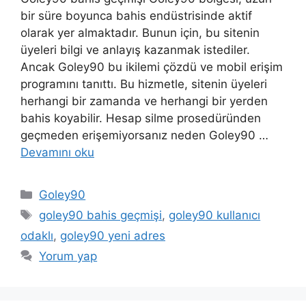
bir süre boyunca bahis endüstrisinde aktif
olarak yer almaktadır. Bunun için, bu sitenin
üyeleri bilgi ve anlayış kazanmak istediler.
Ancak Goley90 bu ikilemi çözdü ve mobil erişim
programını tanıttı. Bu hizmetle, sitenin üyeleri
herhangi bir zamanda ve herhangi bir yerden
bahis koyabilir. Hesap silme prosedüründen
geçmeden erişemiyorsanız neden Goley90 …
Devamını oku
Kategoriler
Goley90
Etiketler
goley90 bahis geçmişi
,
goley90 kullanıcı
odaklı
,
goley90 yeni adres
Yorum yap