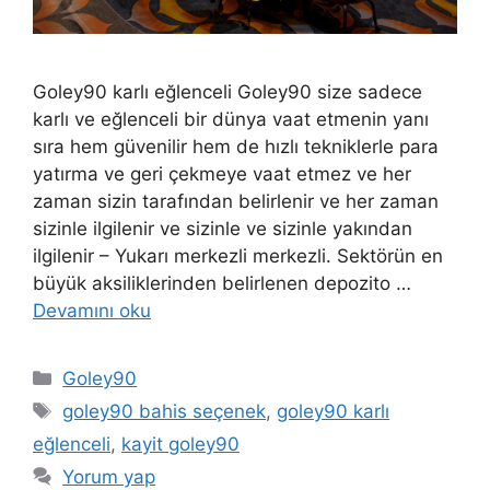
Goley90 karlı eğlenceli Goley90 size sadece
karlı ve eğlenceli bir dünya vaat etmenin yanı
sıra hem güvenilir hem de hızlı tekniklerle para
yatırma ve geri çekmeye vaat etmez ve her
zaman sizin tarafından belirlenir ve her zaman
sizinle ilgilenir ve sizinle ve sizinle yakından
ilgilenir – Yukarı merkezli merkezli. Sektörün en
büyük aksiliklerinden belirlenen depozito …
Devamını oku
Kategoriler
Goley90
Etiketler
goley90 bahis seçenek
,
goley90 karlı
eğlenceli
,
kayit goley90
Yorum yap