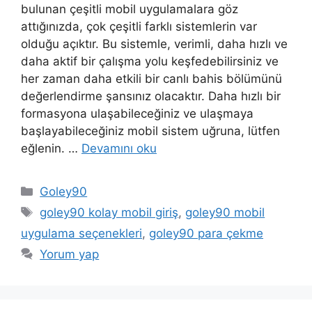
bulunan çeşitli mobil uygulamalara göz
attığınızda, çok çeşitli farklı sistemlerin var
olduğu açıktır. Bu sistemle, verimli, daha hızlı ve
daha aktif bir çalışma yolu keşfedebilirsiniz ve
her zaman daha etkili bir canlı bahis bölümünü
değerlendirme şansınız olacaktır. Daha hızlı bir
formasyona ulaşabileceğiniz ve ulaşmaya
başlayabileceğiniz mobil sistem uğruna, lütfen
eğlenin. …
Devamını oku
Kategoriler
Goley90
Etiketler
goley90 kolay mobil giriş
,
goley90 mobil
uygulama seçenekleri
,
goley90 para çekme
Yorum yap