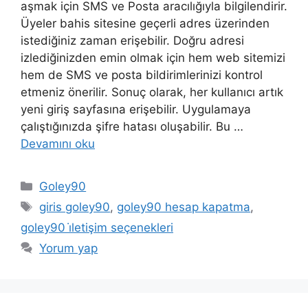
aşmak için SMS ve Posta aracılığıyla bilgilendirir.
Üyeler bahis sitesine geçerli adres üzerinden
istediğiniz zaman erişebilir. Doğru adresi
izlediğinizden emin olmak için hem web sitemizi
hem de SMS ve posta bildirimlerinizi kontrol
etmeniz önerilir. Sonuç olarak, her kullanıcı artık
yeni giriş sayfasına erişebilir. Uygulamaya
çalıştığınızda şifre hatası oluşabilir. Bu …
Devamını oku
Kategoriler
Goley90
Etiketler
giris goley90
,
goley90 hesap kapatma
,
goley90 i̇letişim seçenekleri
Yorum yap