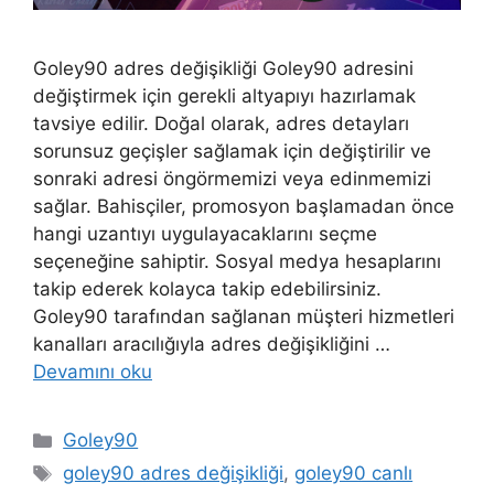
Goley90 adres değişikliği Goley90 adresini
değiştirmek için gerekli altyapıyı hazırlamak
tavsiye edilir. Doğal olarak, adres detayları
sorunsuz geçişler sağlamak için değiştirilir ve
sonraki adresi öngörmemizi veya edinmemizi
sağlar. Bahisçiler, promosyon başlamadan önce
hangi uzantıyı uygulayacaklarını seçme
seçeneğine sahiptir. Sosyal medya hesaplarını
takip ederek kolayca takip edebilirsiniz.
Goley90 tarafından sağlanan müşteri hizmetleri
kanalları aracılığıyla adres değişikliğini …
Devamını oku
Kategoriler
Goley90
Etiketler
goley90 adres değişikliği
,
goley90 canlı