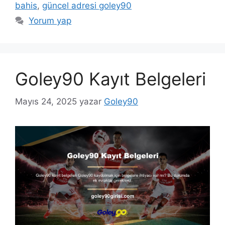
bahis
,
güncel adresi goley90
Yorum yap
Goley90 Kayıt Belgeleri
Mayıs 24, 2025
yazar
Goley90