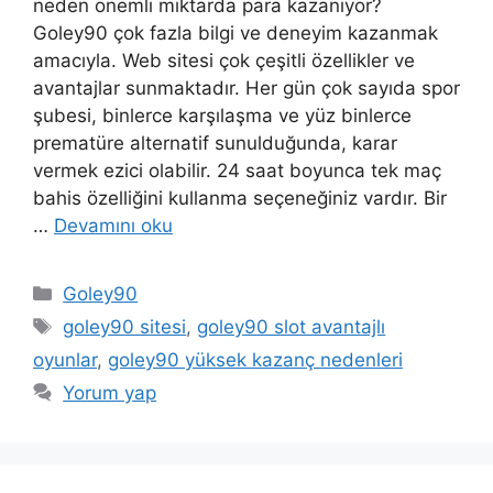
neden önemli miktarda para kazanıyor?
Goley90 çok fazla bilgi ve deneyim kazanmak
amacıyla. Web sitesi çok çeşitli özellikler ve
avantajlar sunmaktadır. Her gün çok sayıda spor
şubesi, binlerce karşılaşma ve yüz binlerce
prematüre alternatif sunulduğunda, karar
vermek ezici olabilir. 24 saat boyunca tek maç
bahis özelliğini kullanma seçeneğiniz vardır. Bir
…
Devamını oku
Kategoriler
Goley90
Etiketler
goley90 sitesi
,
goley90 slot avantajlı
oyunlar
,
goley90 yüksek kazanç nedenleri
Yorum yap