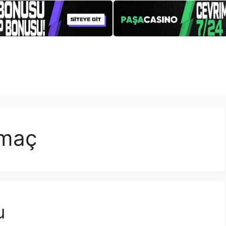
 maç
u