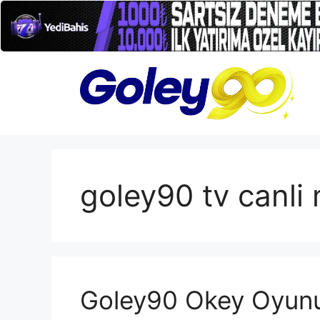
İçeriğe
atla
goley90 tv canli
Goley90 Okey Oyun