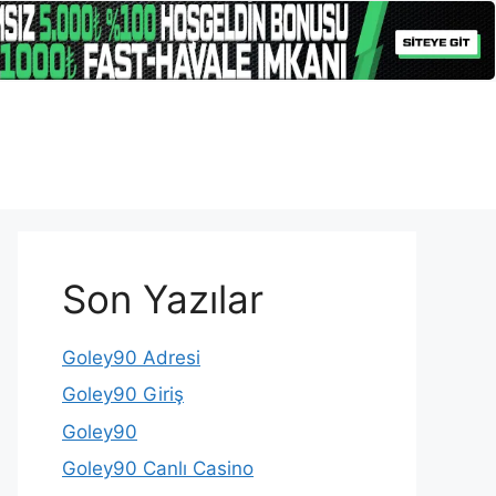
Son Yazılar
Goley90 Adresi
Goley90 Giriş
Goley90
Goley90 Canlı Casino