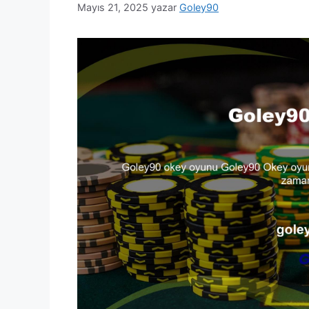
Mayıs 21, 2025
yazar
Goley90