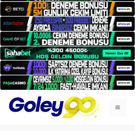
İçeriğe
atla
Menü