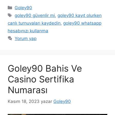
Kategoriler
Goley90
Etiketler
goley90 güvenlir mi
,
goley90 kayıt olurken
canlı turnuvaları kaydedin
,
goley90 whatsapp
hesabınızı kullanma
Yorum yap
Goley90 Bahis Ve
Casino Sertifika
Numarası
Kasım 18, 2023
yazar
Goley90