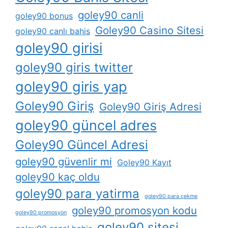
goley90 canli
goley90 bonus
Goley90 Casino Sitesi
goley90 canlı bahis
goley90 girisi
goley90 giris twitter
goley90 giris yap
Goley90 Giriş
Goley90 Giriş Adresi
goley90 güncel adres
Goley90 Güncel Adresi
goley90 güvenlir mi
Goley90 Kayıt
goley90 kaç oldu
goley90 para yatirma
goley90 para çekme
goley90 promosyon kodu
goley90 promosyon
goley90 sitesi