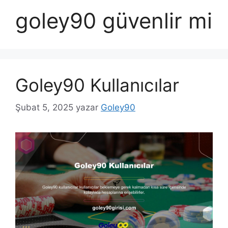
goley90 güvenlir mi
Goley90 Kullanıcılar
Şubat 5, 2025
yazar
Goley90