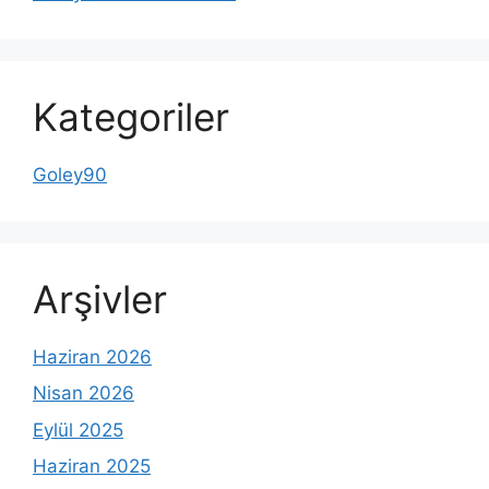
Kategoriler
Goley90
Arşivler
Haziran 2026
Nisan 2026
Eylül 2025
Haziran 2025