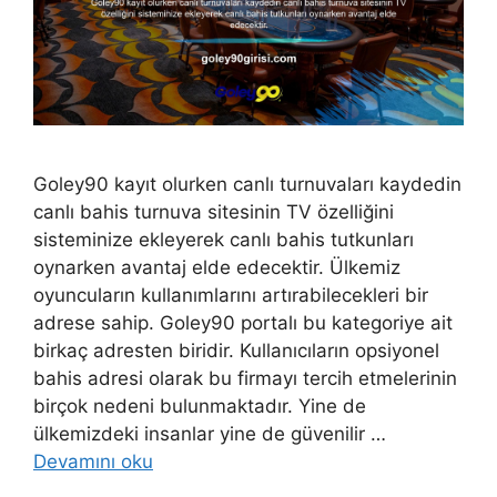
Goley90 kayıt olurken canlı turnuvaları kaydedin
canlı bahis turnuva sitesinin TV özelliğini
sisteminize ekleyerek canlı bahis tutkunları
oynarken avantaj elde edecektir. Ülkemiz
oyuncuların kullanımlarını artırabilecekleri bir
adrese sahip. Goley90 portalı bu kategoriye ait
birkaç adresten biridir. Kullanıcıların opsiyonel
bahis adresi olarak bu firmayı tercih etmelerinin
birçok nedeni bulunmaktadır. Yine de
ülkemizdeki insanlar yine de güvenilir …
Devamını oku