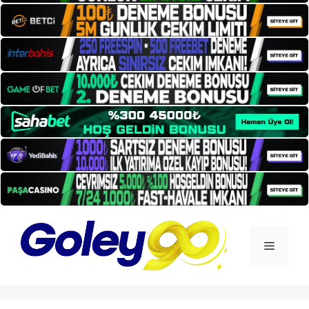
İçeriğe
atla
Menü