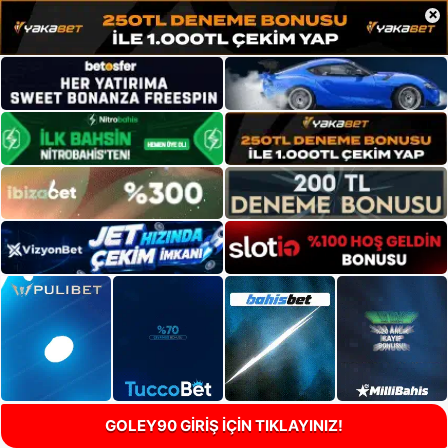
×
GOLEY90 GİRİŞ İÇİN TIKLAYINIZ!