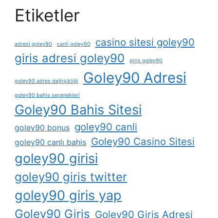
Etiketler
casino sitesi goley90
adresi goley90
canli goley90
giris adresi goley90
giris goley90
Goley90 Adresi
goley90 adres değişikliği
goley90 bahis seçenekleri
Goley90 Bahis Sitesi
goley90 canli
goley90 bonus
Goley90 Casino Sitesi
goley90 canlı bahis
goley90 girisi
goley90 giris twitter
goley90 giris yap
Goley90 Giriş
Goley90 Giriş Adresi