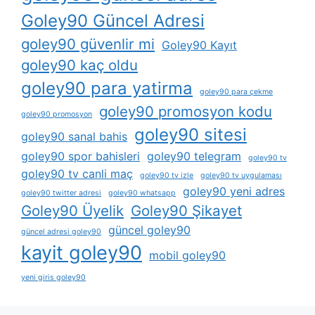
Goley90 Güncel Adresi
goley90 güvenlir mi
Goley90 Kayıt
goley90 kaç oldu
goley90 para yatirma
goley90 para çekme
goley90 promosyon kodu
goley90 promosyon
goley90 sitesi
goley90 sanal bahis
goley90 spor bahisleri
goley90 telegram
goley90 tv
goley90 tv canli maç
goley90 tv izle
goley90 tv uygulaması
goley90 yeni adres
goley90 twitter adresi
goley90 whatsapp
Goley90 Üyelik
Goley90 Şikayet
güncel goley90
güncel adresi goley90
kayit goley90
mobil goley90
yeni giris goley90