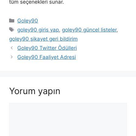
tüm seçenekleri sunar.
Kategoriler
Goley90
Etiketler
goley90 giris yap
,
goley90 güncel listeler
,
goley90 şikayet geri bildirim
Goley90 Twitter Ödülleri
Goley90 Faaliyet Adresi
Yorum yapın
Yorum