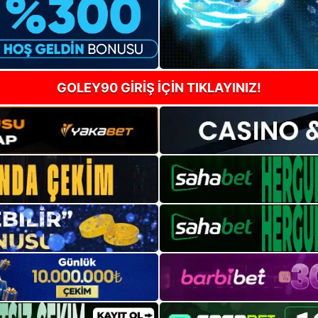
GOLEY90 GİRİŞ İÇİN TIKLAYINIZ!