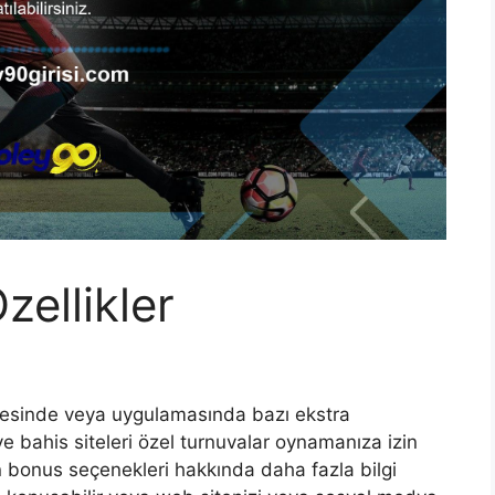
ellikler
tesinde veya uygulamasında bazı ekstra
 ve bahis siteleri özel turnuvalar oynamanıza izin
n bonus seçenekleri hakkında daha fazla bilgi