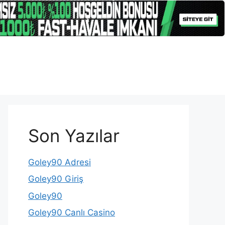
Son Yazılar
Goley90 Adresi
Goley90 Giriş
Goley90
Goley90 Canlı Casino