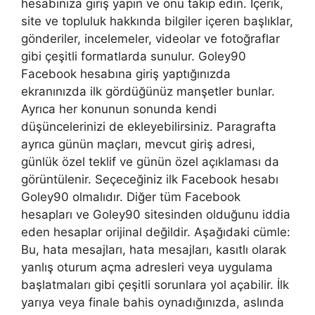
hesabınıza giriş yapın ve onu takip edin. İçerik,
site ve topluluk hakkında bilgiler içeren başlıklar,
gönderiler, incelemeler, videolar ve fotoğraflar
gibi çeşitli formatlarda sunulur. Goley90
Facebook hesabına giriş yaptığınızda
ekranınızda ilk gördüğünüz manşetler bunlar.
Ayrıca her konunun sonunda kendi
düşüncelerinizi de ekleyebilirsiniz. Paragrafta
ayrıca günün maçları, mevcut giriş adresi,
günlük özel teklif ve günün özel açıklaması da
görüntülenir. Seçeceğiniz ilk Facebook hesabı
Goley90 olmalıdır. Diğer tüm Facebook
hesapları ve Goley90 sitesinden olduğunu iddia
eden hesaplar orijinal değildir. Aşağıdaki cümle:
Bu, hata mesajları, hata mesajları, kasıtlı olarak
yanlış oturum açma adresleri veya uygulama
başlatmaları gibi çeşitli sorunlara yol açabilir. İlk
yarıya veya finale bahis oynadığınızda, aslında