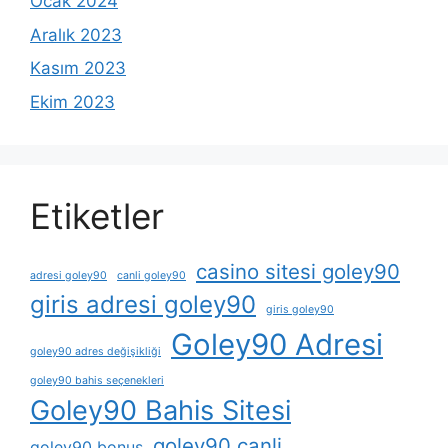
Ocak 2024
Aralık 2023
Kasım 2023
Ekim 2023
Etiketler
casino sitesi goley90
adresi goley90
canli goley90
giris adresi goley90
giris goley90
Goley90 Adresi
goley90 adres değişikliği
goley90 bahis seçenekleri
Goley90 Bahis Sitesi
goley90 canli
goley90 bonus