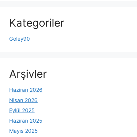
Kategoriler
Goley90
Arşivler
Haziran 2026
Nisan 2026
Eylül 2025
Haziran 2025
Mayıs 2025