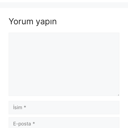
Yorum yapın
Yorum
İsim
E-
posta