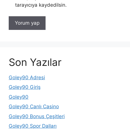
tarayıcıya kaydedilsin.
Son Yazılar
Goley90 Adresi
Goley90 Giriş
Goley90
Goley90 Canlı Casino
Goley90 Bonus Çeşitleri
Goley90 Spor Dalları