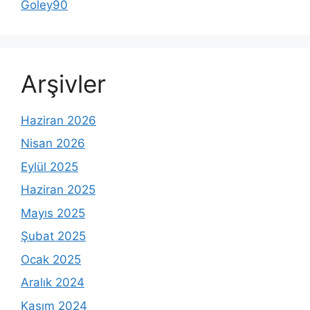
Goley90
Arşivler
Haziran 2026
Nisan 2026
Eylül 2025
Haziran 2025
Mayıs 2025
Şubat 2025
Ocak 2025
Aralık 2024
Kasım 2024