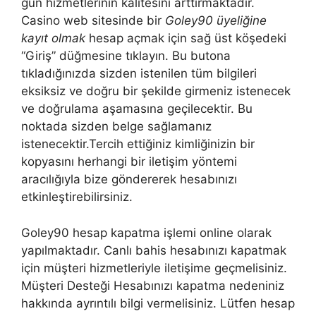
gün hizmetlerinin kalitesini arttırmaktadır.
Casino web sitesinde bir
Goley90 üyeliğine
kayıt olmak
hesap açmak için sağ üst köşedeki
“Giriş” düğmesine tıklayın. Bu butona
tıkladığınızda sizden istenilen tüm bilgileri
eksiksiz ve doğru bir şekilde girmeniz istenecek
ve doğrulama aşamasına geçilecektir. Bu
noktada sizden belge sağlamanız
istenecektir.Tercih ettiğiniz kimliğinizin bir
kopyasını herhangi bir iletişim yöntemi
aracılığıyla bize göndererek hesabınızı
etkinleştirebilirsiniz.
Goley90 hesap kapatma işlemi online olarak
yapılmaktadır. Canlı bahis hesabınızı kapatmak
için müşteri hizmetleriyle iletişime geçmelisiniz.
Müşteri Desteği Hesabınızı kapatma nedeniniz
hakkında ayrıntılı bilgi vermelisiniz. Lütfen hesap