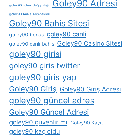
Goley90 Adresi
goley90 adres değişikliği
goley90 bahis seçenekleri
Goley90 Bahis Sitesi
goley90 canli
goley90 bonus
Goley90 Casino Sitesi
goley90 canlı bahis
goley90 girisi
goley90 giris twitter
goley90 giris yap
Goley90 Giriş
Goley90 Giriş Adresi
goley90 güncel adres
Goley90 Güncel Adresi
goley90 güvenlir mi
Goley90 Kayıt
goley90 kaç oldu