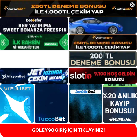
×
GOLEY90 GİRİŞ İÇİN TIKLAYINIZ!