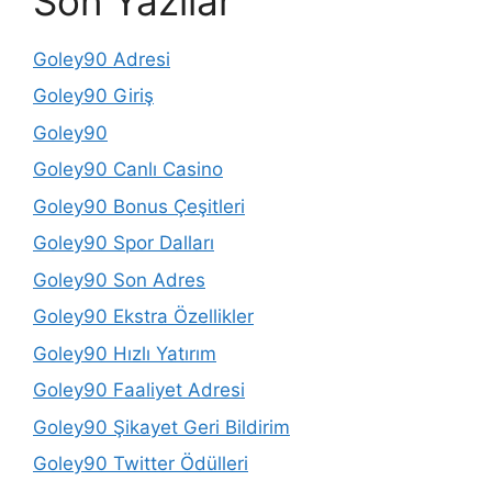
Son Yazılar
Goley90 Adresi
Goley90 Giriş
Goley90
Goley90 Canlı Casino
Goley90 Bonus Çeşitleri
Goley90 Spor Dalları
Goley90 Son Adres
Goley90 Ekstra Özellikler
Goley90 Hızlı Yatırım
Goley90 Faaliyet Adresi
Goley90 Şikayet Geri Bildirim
Goley90 Twitter Ödülleri