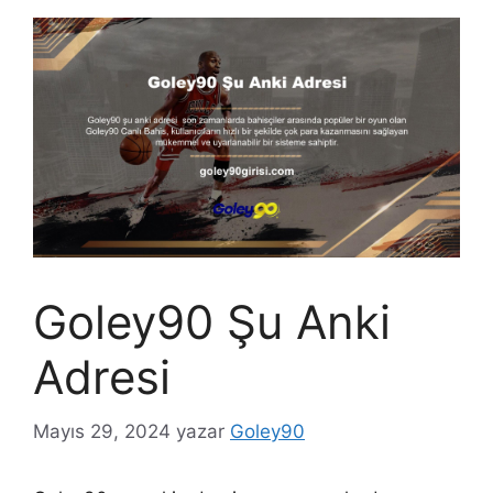
Goley90 Şu Anki
Adresi
Mayıs 29, 2024
yazar
Goley90