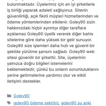
bulunmaktadır. Üyelerimiz için en iyi şirketlerle
iş birliği yaparak adaleti sağlıyoruz. Sitenin
güvenilirliği, açık fikirli müşteri hizmetlerinden ve
ödeme yöntemlerinden etkilenir. Goley90 sizin
hakkınızdaki hiçbir ayrıntıyı diğer taraflara
açıklamaz Goley90 üyelik vererek diğer bahis
sitelerine göre daha yüksek bir gelir sunuyor.
Goley90 size işlemleri daha hızlı ve güvenli bir
şekilde yürütme şansını sağladı. Goley90 web
sitesi güvenilir bir şirkettir. Site, üyelerinin
yalnızca doğru bilgileri istemelerini
beklemektedir, çünkü bu onların sorumluluklarını
yerine getirmelerine yardımcı olur ve etkili
iletişimi destekler.
Kategoriler
Goley90
Etiketler
goley90 ödeme sektörü
,
goley90 şu anki