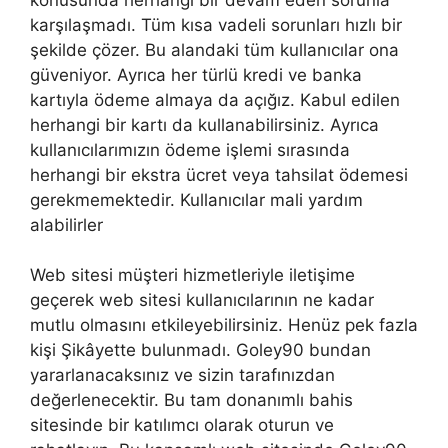
karşılaşmadı. Tüm kısa vadeli sorunları hızlı bir
şekilde çözer. Bu alandaki tüm kullanıcılar ona
güveniyor. Ayrıca her türlü kredi ve banka
kartıyla ödeme almaya da açığız. Kabul edilen
herhangi bir kartı da kullanabilirsiniz. Ayrıca
kullanıcılarımızın ödeme işlemi sırasında
herhangi bir ekstra ücret veya tahsilat ödemesi
gerekmemektedir. Kullanıcılar mali yardım
alabilirler
Web sitesi müşteri hizmetleriyle iletişime
geçerek web sitesi kullanıcılarının ne kadar
mutlu olmasını etkileyebilirsiniz. Henüz pek fazla
kişi Şikâyette bulunmadı. Goley90 bundan
yararlanacaksınız ve sizin tarafınızdan
değerlenecektir. Bu tam donanımlı bahis
sitesinde bir katılımcı olarak oturun ve