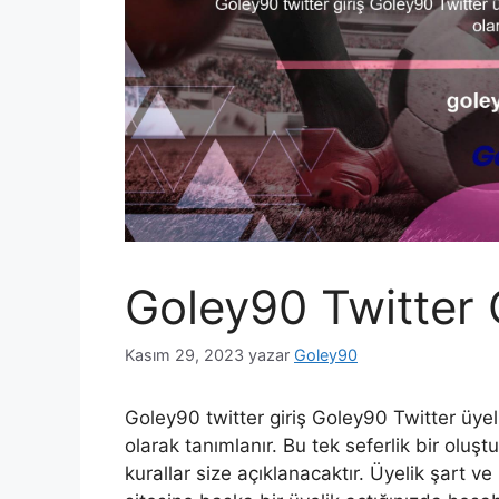
Goley90 Twitter 
Kasım 29, 2023
yazar
Goley90
Goley90 twitter giriş Goley90 Twitter üyel
olarak tanımlanır. Bu tek seferlik bir oluş
kurallar size açıklanacaktır. Üyelik şart ve