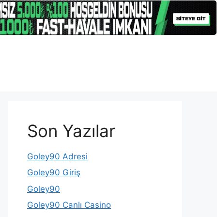
Son Yazılar
Goley90 Adresi
Goley90 Giriş
Goley90
Goley90 Canlı Casino