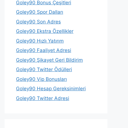
Goley90 Bonus Çeşitleri
Goley90 Spor Dalları
Goley90 Son Adres
Goley90 Ekstra Özellikler
Goley90 Hızlı Yatırım
Goley90 Faaliyet Adresi
Goley90 Şikayet Geri Bildirim
Goley90 Twitter Ödülleri
Goley90 Vip Bonusları
Goley90 Hesap Gereksinimleri
Goley90 Twitter Adresi