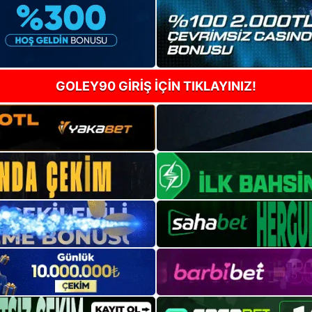
GOLEY90 GİRİŞ İÇİN TIKLAYINIZ!