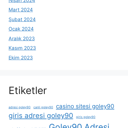
Nisan 2024
Mart 2024
Şubat 2024
Ocak 2024
Aralık 2023
Kasım 2023
Ekim 2023
Etiketler
casino sitesi goley90
adresi goley90
canli goley90
giris adresi goley90
giris goley90
Goley90 Adresi