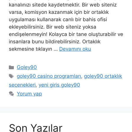
kanalınızı sitede kaydetmektir. Bir web siteniz
varsa, komisyon kazanmak için bir ortaklık
uygulaması kullanarak canlı bir bahis ofisi
ekleyebilirsiniz. Bir web siteniz yoksa
endişelenmeyin! Kolayca bir tane oluşturabilir ve
insanlara bunu bildirebilirsiniz. Ortaklık
sekmesine tıklayın …
Devamını oku
Kategoriler
Goley90
Etiketler
goley90 casino programları
,
goley90 ortaklık
seçenekleri
,
yeni giris goley90
Yorum yap
Son Yazılar