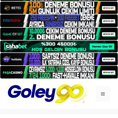
İçeriğe
atla
Menü