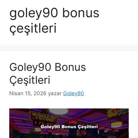
goley90 bonus
çeşitleri
Goley90 Bonus
Çeşitleri
Nisan 15, 2026
yazar
Goley90