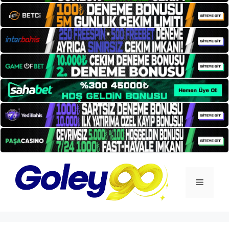
İçeriğe
atla
Menü