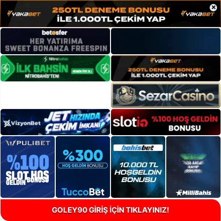
×
GOLEY90 GİRİŞ İÇİN TIKLAYINIZ!