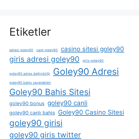
Etiketler
casino sitesi goley90
adresi goley90
canli goley90
giris adresi goley90
giris goley90
Goley90 Adresi
goley90 adres değişikliği
goley90 bahis seçenekleri
Goley90 Bahis Sitesi
goley90 canli
goley90 bonus
Goley90 Casino Sitesi
goley90 canlı bahis
goley90 girisi
goley90 giris twitter