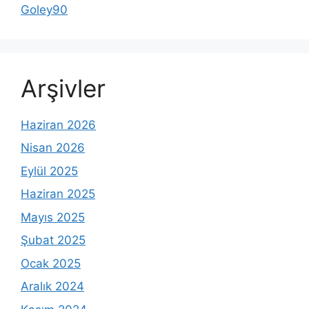
Goley90
Arşivler
Haziran 2026
Nisan 2026
Eylül 2025
Haziran 2025
Mayıs 2025
Şubat 2025
Ocak 2025
Aralık 2024