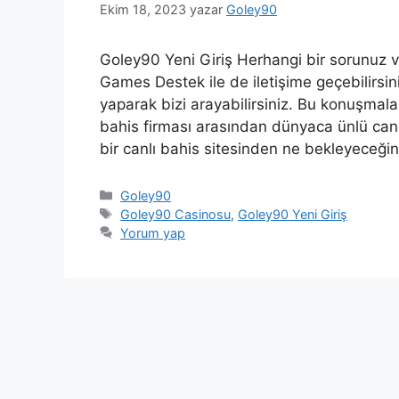
Ekim 18, 2023
yazar
Goley90
Goley90 Yeni Giriş Herhangi bir sorunuz
Games Destek ile de iletişime geçebilirsini
yaparak bizi arayabilirsiniz. Bu konuşmala
bahis firması arasından dünyaca ünlü canlı 
bir canlı bahis sitesinden ne bekleyeceği
Kategoriler
Goley90
Etiketler
Goley90 Casinosu
,
Goley90 Yeni Giriş
Yorum yap