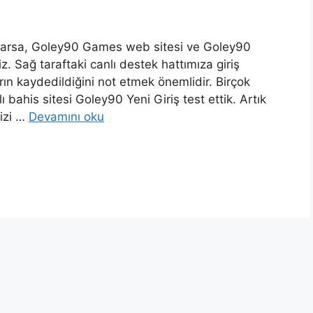
 varsa, Goley90 Games web sitesi ve Goley90
z. Sağ taraftaki canlı destek hattımıza giriş
rın kaydedildiğini not etmek önemlidir. Birçok
bahis sitesi Goley90 Yeni Giriş test ettik. Artık
nizi …
Devamını oku