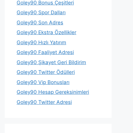
Goley90 Bonus Çeşitleri
Goley90 Spor Dalları
Goley90 Son Adres
Goley90 Ekstra Özellikler
Goley90 Hızlı Yatırım
Goley90 Faaliyet Adresi
Goley90 Şikayet Geri Bildirim
Goley90 Twitter Ödülleri
Goley90 Vip Bonusları
Goley90 Hesap Gereksinimleri
Goley90 Twitter Adresi