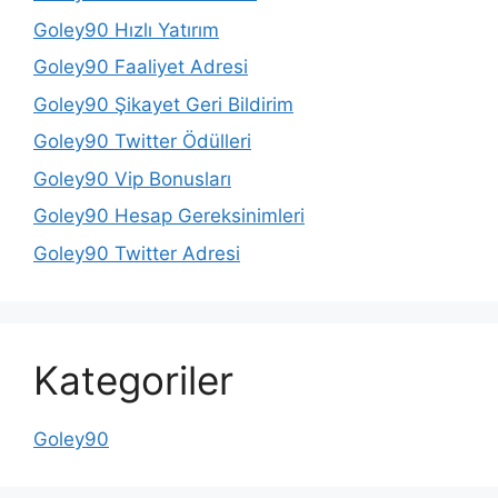
Goley90 Hızlı Yatırım
Goley90 Faaliyet Adresi
Goley90 Şikayet Geri Bildirim
Goley90 Twitter Ödülleri
Goley90 Vip Bonusları
Goley90 Hesap Gereksinimleri
Goley90 Twitter Adresi
Kategoriler
Goley90