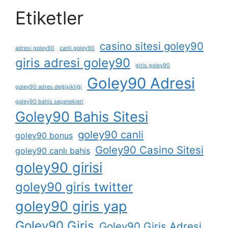
Etiketler
casino sitesi goley90
adresi goley90
canli goley90
giris adresi goley90
giris goley90
Goley90 Adresi
goley90 adres değişikliği
goley90 bahis seçenekleri
Goley90 Bahis Sitesi
goley90 canli
goley90 bonus
Goley90 Casino Sitesi
goley90 canlı bahis
goley90 girisi
goley90 giris twitter
goley90 giris yap
Goley90 Giriş
Goley90 Giriş Adresi