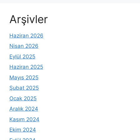
Arşivler
Haziran 2026
Nisan 2026
Eylül 2025
Haziran 2025
Mayıs 2025
Şubat 2025
Ocak 2025
Aralık 2024
Kasım 2024
Ekim 2024