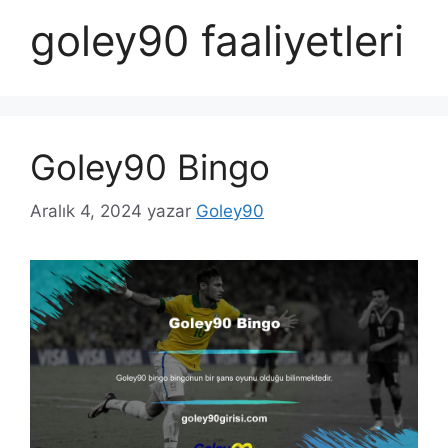
goley90 faaliyetleri
Goley90 Bingo
Aralık 4, 2024
yazar
Goley90