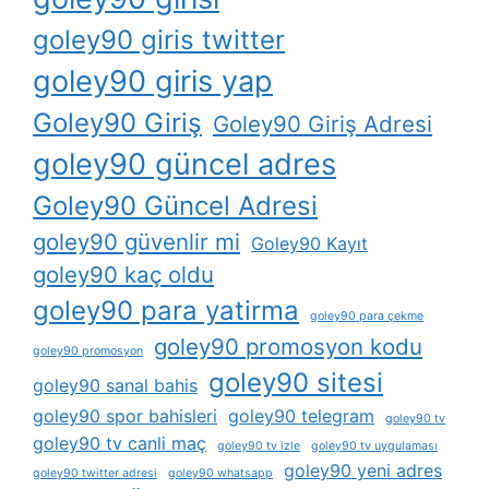
goley90 giris twitter
goley90 giris yap
Goley90 Giriş
Goley90 Giriş Adresi
goley90 güncel adres
Goley90 Güncel Adresi
goley90 güvenlir mi
Goley90 Kayıt
goley90 kaç oldu
goley90 para yatirma
goley90 para çekme
goley90 promosyon kodu
goley90 promosyon
goley90 sitesi
goley90 sanal bahis
goley90 spor bahisleri
goley90 telegram
goley90 tv
goley90 tv canli maç
goley90 tv izle
goley90 tv uygulaması
goley90 yeni adres
goley90 twitter adresi
goley90 whatsapp