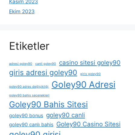
Kasım 2023
Ekim 2023
Etiketler
casino sitesi goley90
adresi goley90
canli goley90
giris adresi goley90
giris goley90
Goley90 Adresi
goley90 adres değişikliği
goley90 bahis seçenekleri
Goley90 Bahis Sitesi
goley90 canli
goley90 bonus
Goley90 Casino Sitesi
goley90 canlı bahis
goley90 girisi