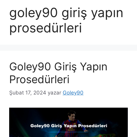
goley90 giriş yapın
prosedürleri
Goley90 Giriş Yapın
Prosedürleri
Şubat 17, 2024
yazar
Goley90