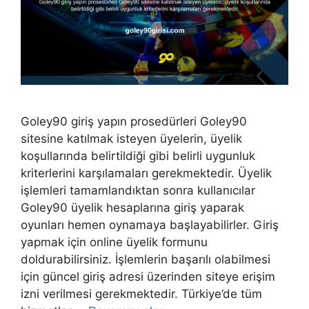
Goley90 giriş yapın prosedürleri Goley90
sitesine katılmak isteyen üyelerin, üyelik
koşullarında belirtildiği gibi belirli uygunluk
kriterlerini karşılamaları gerekmektedir. Üyelik
işlemleri tamamlandıktan sonra kullanıcılar
Goley90 üyelik hesaplarına giriş yaparak
oyunları hemen oynamaya başlayabilirler. Giriş
yapmak için online üyelik formunu
doldurabilirsiniz. İşlemlerin başarılı olabilmesi
için güncel giriş adresi üzerinden siteye erişim
izni verilmesi gerekmektedir. Türkiye’de tüm