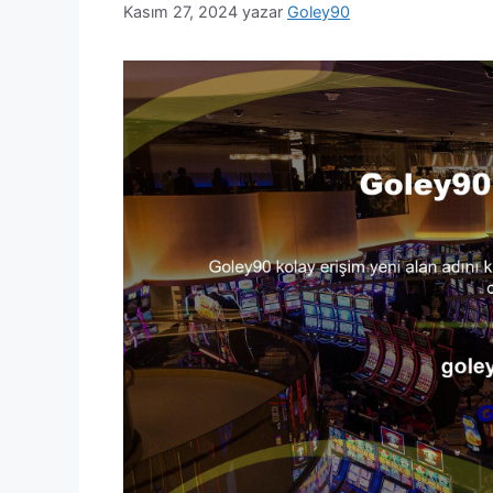
Kasım 27, 2024
yazar
Goley90