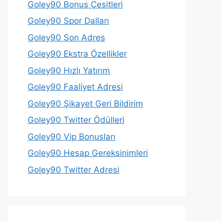
Goley90 Bonus Çeşitleri
Goley90 Spor Dalları
Goley90 Son Adres
Goley90 Ekstra Özellikler
Goley90 Hızlı Yatırım
Goley90 Faaliyet Adresi
Goley90 Şikayet Geri Bildirim
Goley90 Twitter Ödülleri
Goley90 Vip Bonusları
Goley90 Hesap Gereksinimleri
Goley90 Twitter Adresi