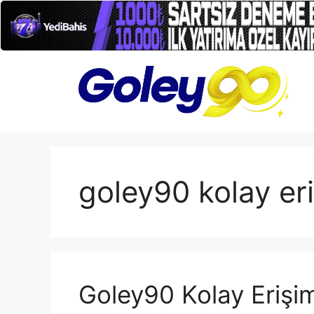
İçeriğe
atla
goley90 kolay er
Goley90 Kolay Erişi