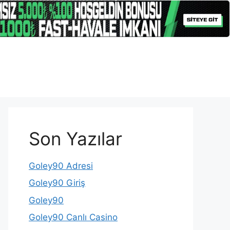
Son Yazılar
Goley90 Adresi
Goley90 Giriş
Goley90
Goley90 Canlı Casino