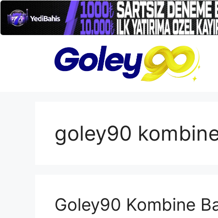
İçeriğe
atla
goley90 kombine
Goley90 Kombine Ba