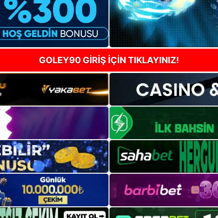
GOLEY90 GİRİŞ İÇİN TIKLAYINIZ!