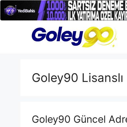
İçeriğe
atla
Goley90 Lisanslı
Goley90 Güncel Adr