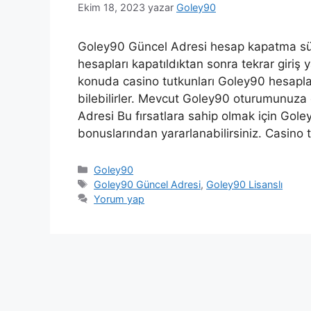
Ekim 18, 2023
yazar
Goley90
Goley90 Güncel Adresi hesap kapatma süre
hesapları kapatıldıktan sonra tekrar giriş
konuda casino tutkunları Goley90 hesapları
bilebilirler. Mevcut Goley90 oturumunuza 
Adresi Bu fırsatlara sahip olmak için Go
bonuslarından yararlanabilirsiniz. Casino 
Kategoriler
Goley90
Etiketler
Goley90 Güncel Adresi
,
Goley90 Lisanslı
Yorum yap