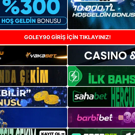
GOLEY90 GİRİŞ İÇİN TIKLAYINIZ!