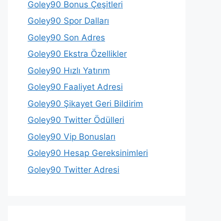
Goley90 Bonus Çeşitleri
Goley90 Spor Dalları
Goley90 Son Adres
Goley90 Ekstra Özellikler
Goley90 Hızlı Yatırım
Goley90 Faaliyet Adresi
Goley90 Şikayet Geri Bildirim
Goley90 Twitter Ödülleri
Goley90 Vip Bonusları
Goley90 Hesap Gereksinimleri
Goley90 Twitter Adresi