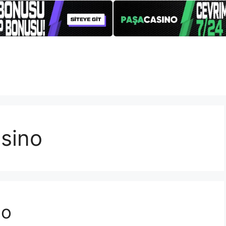
sino
no