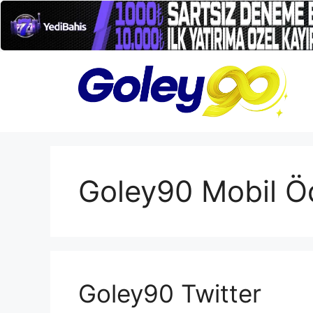
İçeriğe
atla
Goley90 Mobil Ö
Goley90 Twitter