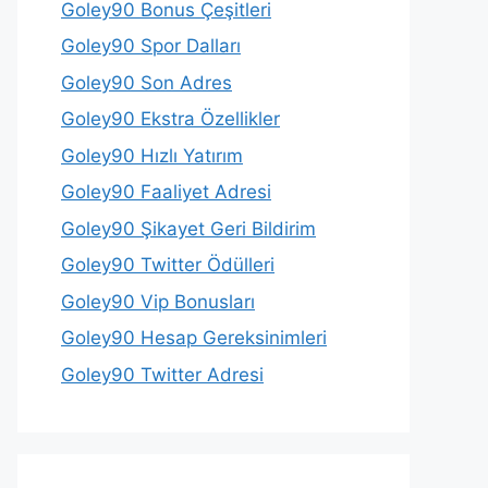
Goley90 Bonus Çeşitleri
Goley90 Spor Dalları
Goley90 Son Adres
Goley90 Ekstra Özellikler
Goley90 Hızlı Yatırım
Goley90 Faaliyet Adresi
Goley90 Şikayet Geri Bildirim
Goley90 Twitter Ödülleri
Goley90 Vip Bonusları
Goley90 Hesap Gereksinimleri
Goley90 Twitter Adresi