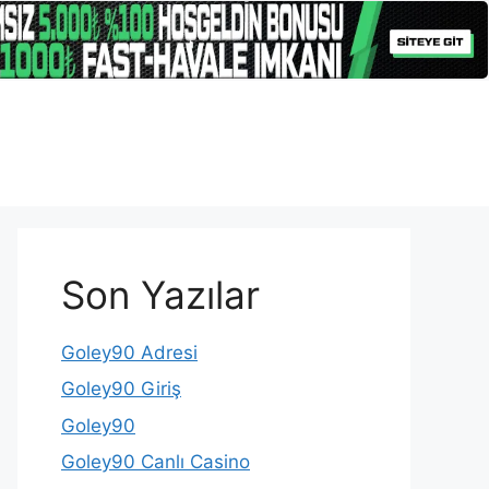
Son Yazılar
Goley90 Adresi
Goley90 Giriş
Goley90
Goley90 Canlı Casino