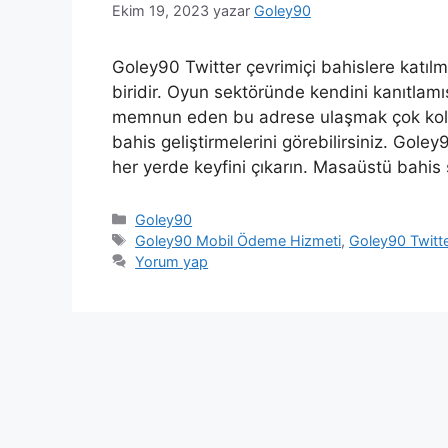
Ekim 19, 2023
yazar
Goley90
Goley90 Twitter çevrimiçi bahislere katılm
biridir. Oyun sektöründe kendini kanıtlamış
memnun eden bu adrese ulaşmak çok kolay
bahis geliştirmelerini görebilirsiniz. Gole
her yerde keyfini çıkarın. Masaüstü bahi
Kategoriler
Goley90
Etiketler
Goley90 Mobil Ödeme Hizmeti
,
Goley90 Twitt
Yorum yap