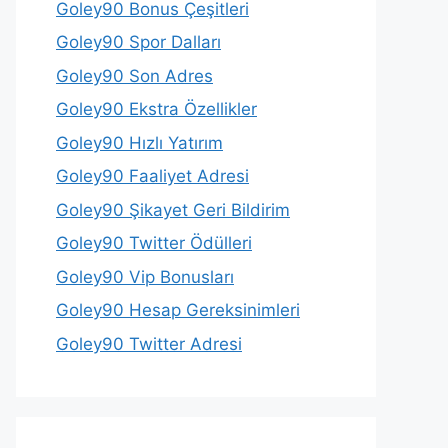
Goley90 Bonus Çeşitleri
Goley90 Spor Dalları
Goley90 Son Adres
Goley90 Ekstra Özellikler
Goley90 Hızlı Yatırım
Goley90 Faaliyet Adresi
Goley90 Şikayet Geri Bildirim
Goley90 Twitter Ödülleri
Goley90 Vip Bonusları
Goley90 Hesap Gereksinimleri
Goley90 Twitter Adresi