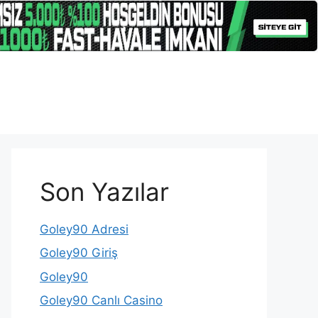
Son Yazılar
Goley90 Adresi
Goley90 Giriş
Goley90
Goley90 Canlı Casino