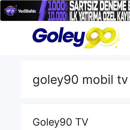
İçeriğe
atla
goley90 mobil tv
Goley90 TV