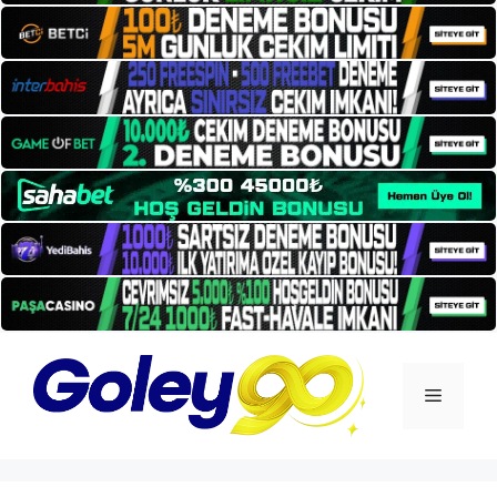
İçeriğe
atla
Menü