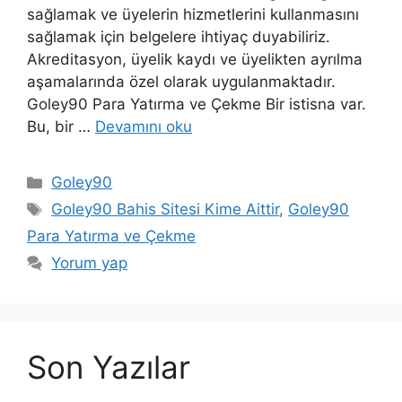
sağlamak ve üyelerin hizmetlerini kullanmasını
sağlamak için belgelere ihtiyaç duyabiliriz.
Akreditasyon, üyelik kaydı ve üyelikten ayrılma
aşamalarında özel olarak uygulanmaktadır.
Goley90 Para Yatırma ve Çekme Bir istisna var.
Bu, bir …
Devamını oku
Kategoriler
Goley90
Etiketler
Goley90 Bahis Sitesi Kime Aittir
,
Goley90
Para Yatırma ve Çekme
Yorum yap
Son Yazılar