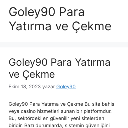
Goley90 Para
Yatırma ve Çekme
Goley90 Para Yatırma
ve Çekme
Ekim 18, 2023
yazar
Goley90
Goley90 Para Yatırma ve Çekme Bu site bahis
veya casino hizmetleri sunan bir platformdur.
Bu, sektördeki en güvenilir yeni sitelerden
biridir. Bazı durumlarda, sistemin güvenliğini