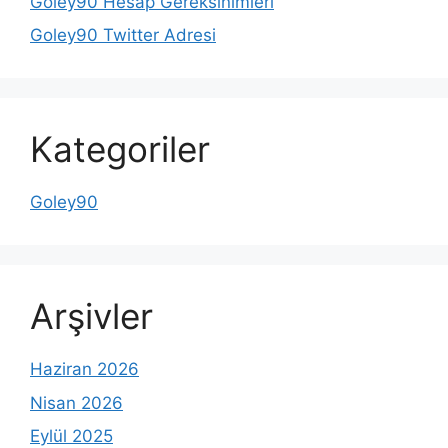
Goley90 Hesap Gereksinimleri
Goley90 Twitter Adresi
Kategoriler
Goley90
Arşivler
Haziran 2026
Nisan 2026
Eylül 2025