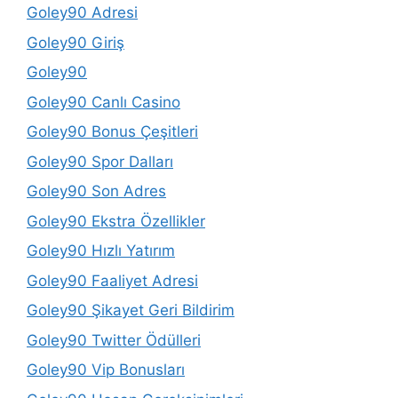
Goley90 Adresi
Goley90 Giriş
Goley90
Goley90 Canlı Casino
Goley90 Bonus Çeşitleri
Goley90 Spor Dalları
Goley90 Son Adres
Goley90 Ekstra Özellikler
Goley90 Hızlı Yatırım
Goley90 Faaliyet Adresi
Goley90 Şikayet Geri Bildirim
Goley90 Twitter Ödülleri
Goley90 Vip Bonusları