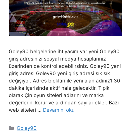
Goley90 belgelerine ihtiyacım var yeni Goley90
giriş adresinizi sosyal medya hesaplarınız
üzerinden de kontrol edebilirsiniz. Goley90 yeni
giriş adresi Goley90 yeni giriş adresi sık sık
değişiyor. Adres blokları ile yeni alan adınız1 30
dakika içerisinde aktif hale gelecektir. Tipik
olarak Çin oyun siteleri adlarını ve marka
değerlerini korur ve ardından sayılar ekler. Bazı
web siteleri …
Devamını oku
Kategoriler
Goley90