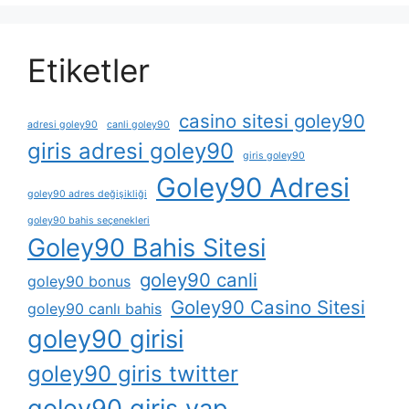
Etiketler
casino sitesi goley90
adresi goley90
canli goley90
giris adresi goley90
giris goley90
Goley90 Adresi
goley90 adres değişikliği
goley90 bahis seçenekleri
Goley90 Bahis Sitesi
goley90 canli
goley90 bonus
Goley90 Casino Sitesi
goley90 canlı bahis
goley90 girisi
goley90 giris twitter
goley90 giris yap