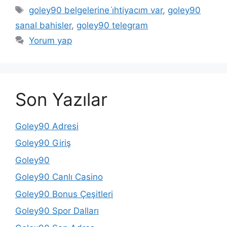
Etiketler
goley90 belgelerine i̇htiyacım var
,
goley90
sanal bahisler
,
goley90 telegram
Yorum yap
Son Yazılar
Goley90 Adresi
Goley90 Giriş
Goley90
Goley90 Canlı Casino
Goley90 Bonus Çeşitleri
Goley90 Spor Dalları