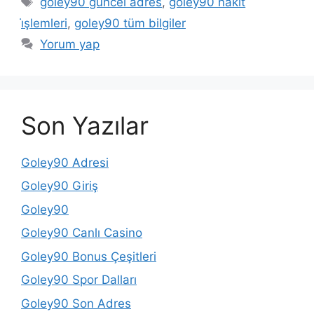
goley90 güncel adres
,
goley90 nakit
i̇şlemleri
,
goley90 tüm bilgiler
Yorum yap
Son Yazılar
Goley90 Adresi
Goley90 Giriş
Goley90
Goley90 Canlı Casino
Goley90 Bonus Çeşitleri
Goley90 Spor Dalları
Goley90 Son Adres