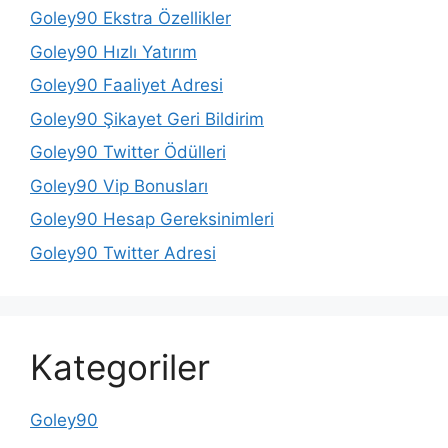
Goley90 Ekstra Özellikler
Goley90 Hızlı Yatırım
Goley90 Faaliyet Adresi
Goley90 Şikayet Geri Bildirim
Goley90 Twitter Ödülleri
Goley90 Vip Bonusları
Goley90 Hesap Gereksinimleri
Goley90 Twitter Adresi
Kategoriler
Goley90