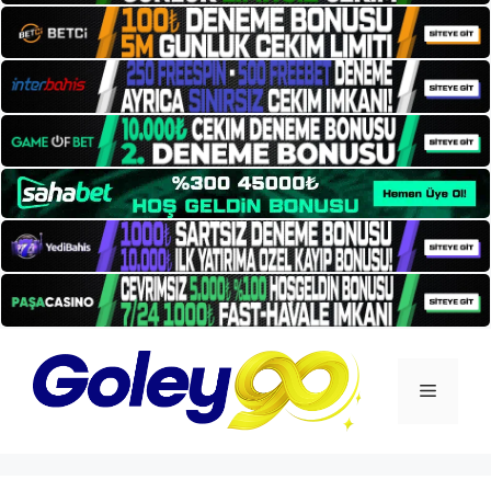
İçeriğe
atla
Menü