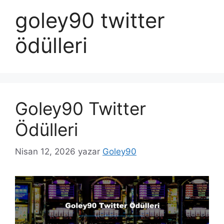
goley90 twitter
ödülleri
Goley90 Twitter
Ödülleri
Nisan 12, 2026
yazar
Goley90