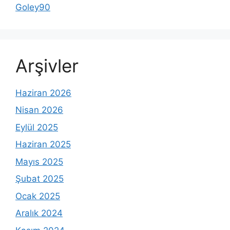
Goley90
Arşivler
Haziran 2026
Nisan 2026
Eylül 2025
Haziran 2025
Mayıs 2025
Şubat 2025
Ocak 2025
Aralık 2024