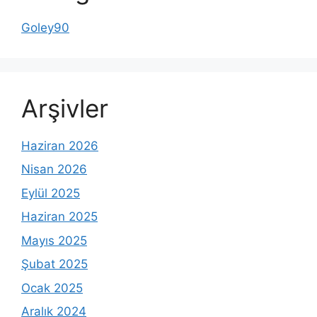
Goley90
Arşivler
Haziran 2026
Nisan 2026
Eylül 2025
Haziran 2025
Mayıs 2025
Şubat 2025
Ocak 2025
Aralık 2024