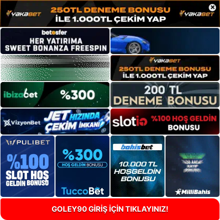
×
GOLEY90 GİRİŞ İÇİN TIKLAYINIZ!