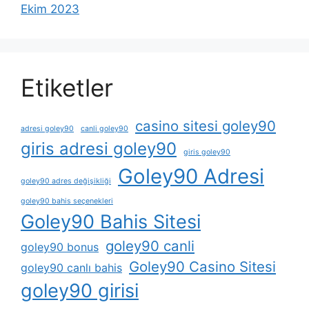
Ekim 2023
Etiketler
casino sitesi goley90
adresi goley90
canli goley90
giris adresi goley90
giris goley90
Goley90 Adresi
goley90 adres değişikliği
goley90 bahis seçenekleri
Goley90 Bahis Sitesi
goley90 canli
goley90 bonus
Goley90 Casino Sitesi
goley90 canlı bahis
goley90 girisi