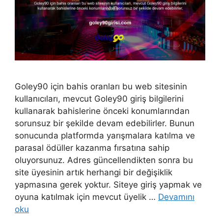
Goley90 için bahis oranları bu web sitesinin
kullanıcıları, mevcut Goley90 giriş bilgilerini
kullanarak bahislerine önceki konumlarından
sorunsuz bir şekilde devam edebilirler. Bunun
sonucunda platformda yarışmalara katılma ve
parasal ödüller kazanma fırsatına sahip
oluyorsunuz. Adres güncellendikten sonra bu
site üyesinin artık herhangi bir değişiklik
yapmasına gerek yoktur. Siteye giriş yapmak ve
oyuna katılmak için mevcut üyelik …
Devamını
oku