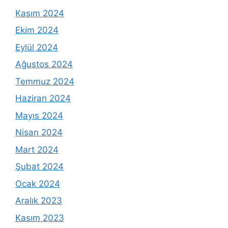
Kasım 2024
Ekim 2024
Eylül 2024
Ağustos 2024
Temmuz 2024
Haziran 2024
Mayıs 2024
Nisan 2024
Mart 2024
Şubat 2024
Ocak 2024
Aralık 2023
Kasım 2023