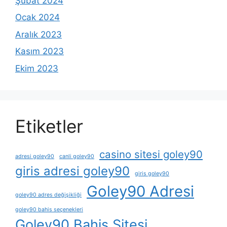
Şubat 2024
Ocak 2024
Aralık 2023
Kasım 2023
Ekim 2023
Etiketler
casino sitesi goley90
adresi goley90
canli goley90
giris adresi goley90
giris goley90
Goley90 Adresi
goley90 adres değişikliği
goley90 bahis seçenekleri
Goley90 Bahis Sitesi