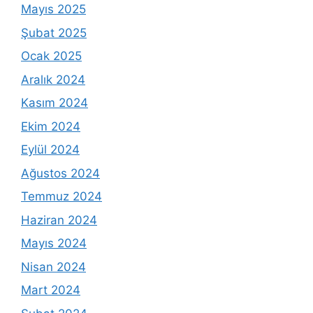
Mayıs 2025
Şubat 2025
Ocak 2025
Aralık 2024
Kasım 2024
Ekim 2024
Eylül 2024
Ağustos 2024
Temmuz 2024
Haziran 2024
Mayıs 2024
Nisan 2024
Mart 2024