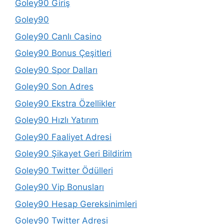
Goley90 Giriş
Goley90
Goley90 Canlı Casino
Goley90 Bonus Çeşitleri
Goley90 Spor Dalları
Goley90 Son Adres
Goley90 Ekstra Özellikler
Goley90 Hızlı Yatırım
Goley90 Faaliyet Adresi
Goley90 Şikayet Geri Bildirim
Goley90 Twitter Ödülleri
Goley90 Vip Bonusları
Goley90 Hesap Gereksinimleri
Goley90 Twitter Adresi