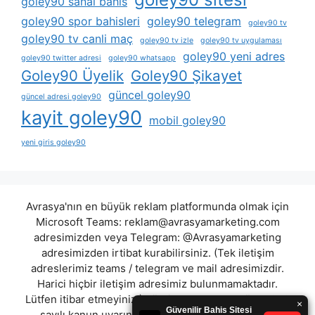
goley90 sanal bahis
goley90 spor bahisleri
goley90 telegram
goley90 tv
goley90 tv canli maç
goley90 tv izle
goley90 tv uygulaması
goley90 yeni adres
goley90 twitter adresi
goley90 whatsapp
Goley90 Üyelik
Goley90 Şikayet
güncel goley90
güncel adresi goley90
kayit goley90
mobil goley90
yeni giris goley90
Avrasya'nın en büyük reklam platformunda olmak için
Microsoft Teams:
reklam@avrasyamarketing.com
adresimizden veya Telegram: @Avrasyamarketing
adresimizden irtibat kurabilirsiniz. (Tek iletişim
adreslerimiz teams / telegram ve mail adresimizdir.
Harici hiçbir iletişim adresimiz bulunmamaktadır.
Lütfen itibar etmeyiniz.) Türkiye yasalarına göre 7258
sayılı kanun uyarınca yasa dışı bahis oynamanın