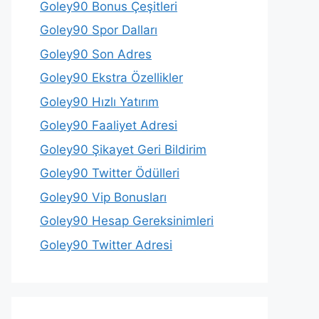
Goley90 Bonus Çeşitleri
Goley90 Spor Dalları
Goley90 Son Adres
Goley90 Ekstra Özellikler
Goley90 Hızlı Yatırım
Goley90 Faaliyet Adresi
Goley90 Şikayet Geri Bildirim
Goley90 Twitter Ödülleri
Goley90 Vip Bonusları
Goley90 Hesap Gereksinimleri
Goley90 Twitter Adresi