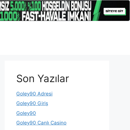
Son Yazılar
Goley90 Adresi
Goley90 Giriş
Goley90
Goley90 Canlı Casino