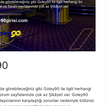
90
e görebileceğiniz gibi Goley90 ile ilgili herhangi
 forum sayfalarında çok az Şikâyet var. Goley90
layıcılarının karşılaştığı sorunlar nedeniyle bölünür.