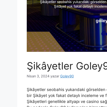
Şikâyetler Goley
Nisan 3, 2024
yazar
Goley90
Şikâyetler seobahis yukarıdaki görselden d
bir Şikâyet yok fakat detaylı inceleme ve
Şikâyetleri genellikle altyapı ve casino sağ