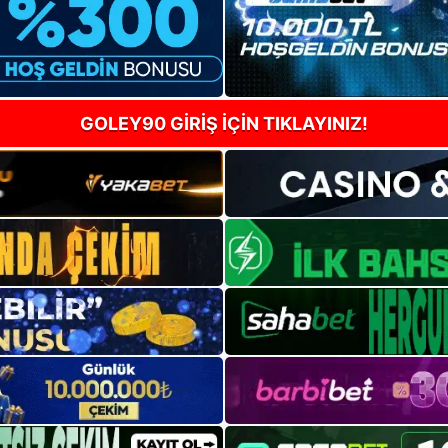
GOLEY90 GİRİŞ İÇİN TIKLAYINIZ!