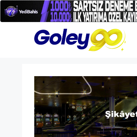
İçeriğe
atla